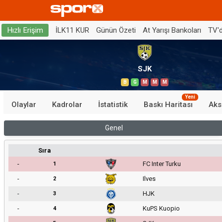
İLK11 KUR
Günün Özeti
At Yarışı Bankoları
TV'
Hızlı Erişim
SJK
B
G
M
M
M
Yeni
Olaylar
Kadrolar
İstatistik
Baskı Haritası
Aks
Genel
Sıra
-
FC Inter Turku
1
-
Ilves
2
-
HJK
3
-
KuPS Kuopio
4