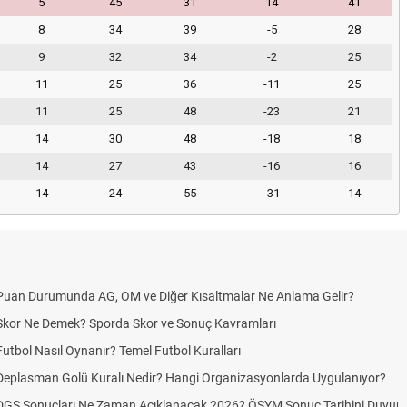
5
45
31
14
41
8
34
39
-5
28
9
32
34
-2
25
11
25
36
-11
25
11
25
48
-23
21
14
30
48
-18
18
14
27
43
-16
16
14
24
55
-31
14