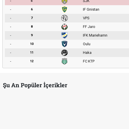
-
SJK
5
-
IF Gnistan
6
-
VPS
7
-
FF Jaro
8
-
IFK Mariehamn
9
-
Oulu
10
-
Haka
11
-
FC KTP
12
Şu An Popüler İçerikler
Puan Durumunda AG, OM ve Diğer Kısaltmalar Ne Anlama Gelir?
Skor Ne Demek? Sporda Skor ve Sonuç Kavramları
Futbol Nasıl Oynanır? Temel Futbol Kuralları
Deplasman Golü Kuralı Nedir? Hangi Organizasyonlarda Uygulanı
DGS Sonuçları Ne Zaman Açıklanacak 2026? ÖSYM Sonuç Tarihin