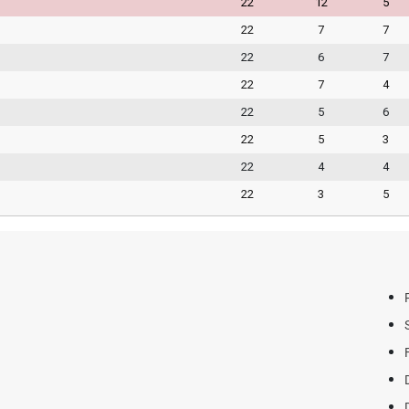
22
12
5
22
7
7
22
6
7
22
7
4
22
5
6
22
5
3
22
4
4
22
3
5
yor?
i Duyurdu