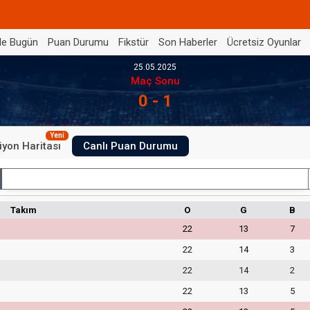
de Bugün
Puan Durumu
Fikstür
Son Haberler
Ücretsiz Oyunlar
25.05.2025
Maç Sonu
0 - 1
Yeni
iyon Haritası
Canlı Puan Durumu
İç Saha
Takım
O
G
B
22
13
7
22
14
3
22
14
2
22
13
5