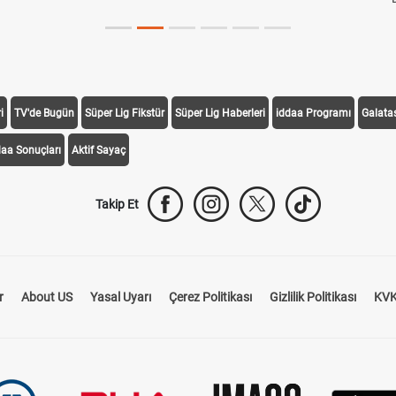
i
TV'de Bugün
Süper Lig Fikstür
Süper Lig Haberleri
iddaa Programı
Galata
daa Sonuçları
Aktif Sayaç
Takip Et
r
About US
Yasal Uyarı
Çerez Politikası
Gizlilik Politikası
KVK