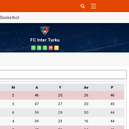
Basketbol
FC Inter Turku
G
G
G
M
B
Dış Saha
M
A
Y
Av
P
2
46
20
26
46
5
47
27
20
45
6
59
29
30
44
4
39
23
16
44