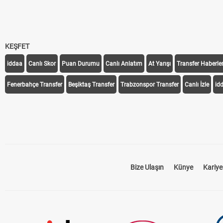
KEŞFET
iddaa
Canlı Skor
Puan Durumu
Canlı Anlatım
At Yarışı
Transfer Haberler
Fenerbahçe Transfer
Beşiktaş Transfer
Trabzonspor Transfer
Canlı İzle
id
Bize Ulaşın
Künye
Kariye