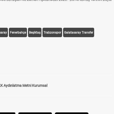
saray
Fenerbahçe
Beşiktaş
Trabzonspor
Galatasaray Transfer
K Aydınlatma Metni Kurumsal