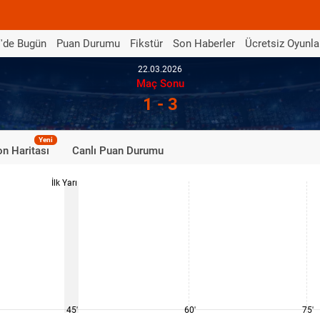
'de Bugün
Puan Durumu
Fikstür
Son Haberler
Ücretsiz Oyunla
22.03.2026
Maç Sonu
1 - 3
Yeni
n Haritası
Canlı Puan Durumu
İlk Yarı
45'
60'
75'