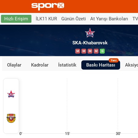
İLK11 KUR
Günün Özeti
At Yarışı Bankoları
TV
Hızlı Erişim
SKA-Khabarovsk
M
M
M
M
G
Yeni
Olaylar
Kadrolar
İstatistik
Baskı Haritası
Aksiyo
0'
15'
30'