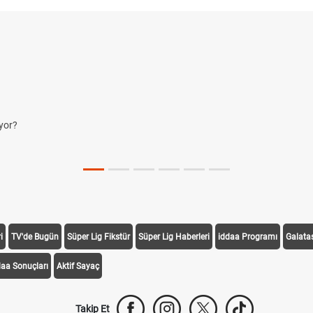
yor?
i
TV'de Bugün
Süper Lig Fikstür
Süper Lig Haberleri
iddaa Programı
Galata
daa Sonuçları
Aktif Sayaç
Takip Et