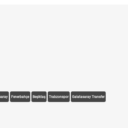
saray
Fenerbahçe
Beşiktaş
Trabzonspor
Galatasaray Transfer