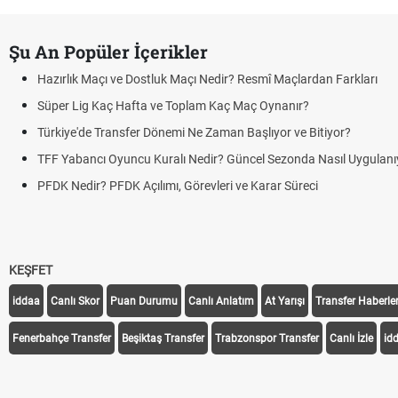
Şu An Popüler İçerikler
Hazırlık Maçı ve Dostluk Maçı Nedir? Resmî Maçlardan Farkları
Süper Lig Kaç Hafta ve Toplam Kaç Maç Oynanır?
Türkiye'de Transfer Dönemi Ne Zaman Başlıyor ve Bitiyor?
TFF Yabancı Oyuncu Kuralı Nedir? Güncel Sezonda Nasıl Uygulanı
PFDK Nedir? PFDK Açılımı, Görevleri ve Karar Süreci
KEŞFET
iddaa
Canlı Skor
Puan Durumu
Canlı Anlatım
At Yarışı
Transfer Haberler
Fenerbahçe Transfer
Beşiktaş Transfer
Trabzonspor Transfer
Canlı İzle
id