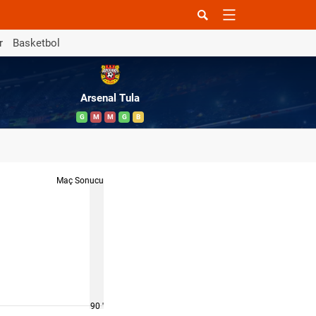
r
Basketbol
Arsenal Tula
G
M
M
G
B
Maç Sonucu
90 '