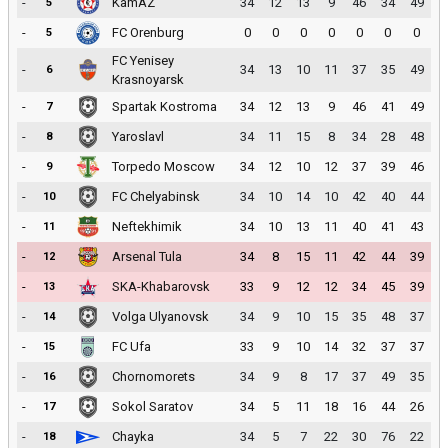
-
KamAZ
34
12
13
9
46
34
49
5
-
FC Orenburg
0
0
0
0
0
0
0
5
FC Yenisey
-
34
13
10
11
37
35
49
6
Krasnoyarsk
-
Spartak Kostroma
34
12
13
9
46
41
49
7
-
Yaroslavl
34
11
15
8
34
28
48
8
-
Torpedo Moscow
34
12
10
12
37
39
46
9
-
FC Chelyabinsk
34
10
14
10
42
40
44
10
-
Neftekhimik
34
10
13
11
40
41
43
11
-
Arsenal Tula
34
8
15
11
42
44
39
12
-
SKA-Khabarovsk
33
9
12
12
34
45
39
13
-
Volga Ulyanovsk
34
9
10
15
35
48
37
14
-
FC Ufa
33
9
10
14
32
37
37
15
-
Chornomorets
34
9
8
17
37
49
35
16
-
Sokol Saratov
34
5
11
18
16
44
26
17
-
Chayka
34
5
7
22
30
76
22
18