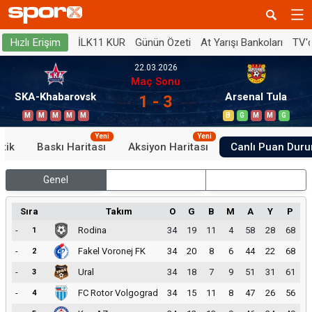
İLK11 KUR
Günün Özeti
At Yarışı Bankoları
TV'
Hızlı Erişim
22.03.2026
Maç Sonu
SKA-Khabarovsk
Arsenal Tula
1 - 3
M
M
M
M
M
B
G
M
M
G
Yeni
Yeni
stik
Baskı Haritası
Aksiyon Haritası
Canlı Puan Dur
Genel
İç Saha
Dış Saha
Sıra
Takım
O
G
B
M
A
Y
P
-
Rodina
34
19
11
4
58
28
68
1
-
Fakel Voronej FK
34
20
8
6
44
22
68
2
-
Ural
34
18
7
9
51
31
61
3
-
FC Rotor Volgograd
34
15
11
8
47
26
56
4