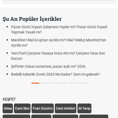
Şu An Popüler İçerikler
Pazar Günü İnşaat Çalışması Yapılır mı? Pazar Günü İnşaat
Yapmak Yasak mı?
Manifest Hilal Gruptan Ayrıldı mı? Hilal Yelekçi Manifest'ten
Ayrıldı mı?
Yeni Parti Çerçeve Yasaya İmza Attı mı? Çerçeve Yasa Son
Durum
Şöförler Odası cumartesi, pazar açık mı? 2026
Bedelli Askerlik Ücreti 2026 Ne Kadar? Zam mı gelecek?
KEŞFET
iddaa
Canlı Skor
Puan Durumu
Canlı Anlatım
At Yarışı