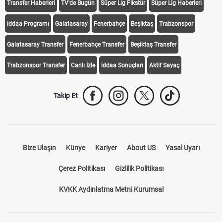
Transfer Haberleri
TV'de Bugün
Süper Lig Fikstür
Süper Lig Haberleri
iddaa Programı
Galatasaray
Fenerbahçe
Beşiktaş
Trabzonspor
Galatasaray Transfer
Fenerbahçe Transfer
Beşiktaş Transfer
Trabzonspor Transfer
Canlı İzle
iddaa Sonuçları
Aktif Sayaç
Takip Et
Bize Ulaşın
Künye
Kariyer
About US
Yasal Uyarı
Çerez Politikası
Gizlilik Politikası
KVKK Aydınlatma Metni Kurumsal