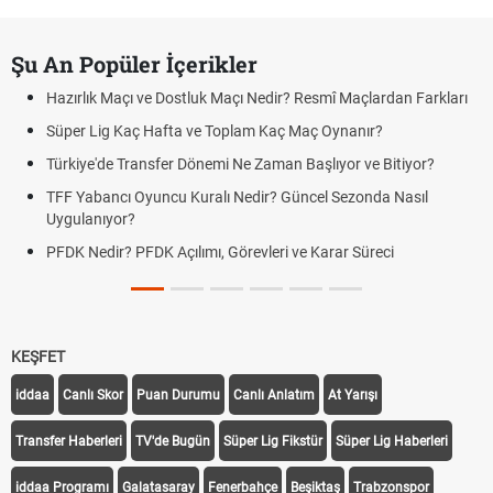
Şu An Popüler İçerikler
Hazırlık Maçı ve Dostluk Maçı Nedir? Resmî Maçlardan Farkları
Süper Lig Kaç Hafta ve Toplam Kaç Maç Oynanır?
Türkiye'de Transfer Dönemi Ne Zaman Başlıyor ve Bitiyor?
TFF Yabancı Oyuncu Kuralı Nedir? Güncel Sezonda Nasıl
Uygulanıyor?
PFDK Nedir? PFDK Açılımı, Görevleri ve Karar Süreci
KEŞFET
iddaa
Canlı Skor
Puan Durumu
Canlı Anlatım
At Yarışı
Transfer Haberleri
TV'de Bugün
Süper Lig Fikstür
Süper Lig Haberleri
iddaa Programı
Galatasaray
Fenerbahçe
Beşiktaş
Trabzonspor