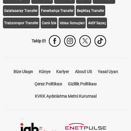
Galatasaray Transfer
Fenerbahçe Transfer
Beşiktaş Transfer
Trabzonspor Transfer
Canlı İzle
iddaa Sonuçları
Aktif Sayaç
Takip Et
Bize Ulaşın
Künye
Kariyer
About US
Yasal Uyarı
Çerez Politikası
Gizlilik Politikası
KVKK Aydınlatma Metni Kurumsal