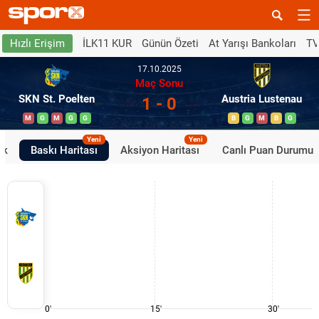
İLK11 KUR
Günün Özeti
At Yarışı Bankoları
TV
Hızlı Erişim
17.10.2025
Maç Sonu
SKN St. Poelten
Austria Lustenau
1 - 0
M
G
M
G
G
B
G
M
B
G
Yeni
Yeni
ik
Baskı Haritası
Aksiyon Haritası
Canlı Puan Durumu
0'
15'
30'