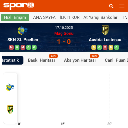
ANA SAYFA
İLK11 KUR
At Yarışı Bankoları
TV
Hızlı Erişim
17.10.2025
Maç Sonu
SKN St. Poelten
Austria Lustenau
1 - 0
M
G
M
G
G
B
G
M
B
G
Yeni
Yeni
İstatistik
Baskı Haritası
Aksiyon Haritası
Canlı Puan
0'
15'
30'