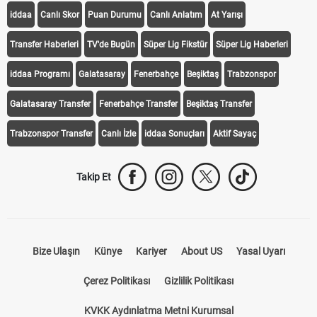
iddaa
Canlı Skor
Puan Durumu
Canlı Anlatım
At Yarışı
Transfer Haberleri
TV'de Bugün
Süper Lig Fikstür
Süper Lig Haberleri
iddaa Programı
Galatasaray
Fenerbahçe
Beşiktaş
Trabzonspor
Galatasaray Transfer
Fenerbahçe Transfer
Beşiktaş Transfer
Trabzonspor Transfer
Canlı İzle
iddaa Sonuçları
Aktif Sayaç
Takip Et
Bize Ulaşın
Künye
Kariyer
About US
Yasal Uyarı
Çerez Politikası
Gizlilik Politikası
KVKK Aydınlatma Metni Kurumsal