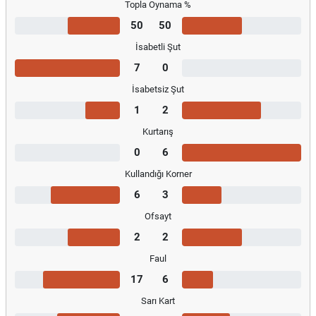
Topla Oynama %
50
50
İsabetli Şut
7
0
İsabetsiz Şut
1
2
Kurtarış
0
6
Kullandığı Korner
6
3
Ofsayt
2
2
Faul
17
6
Sarı Kart