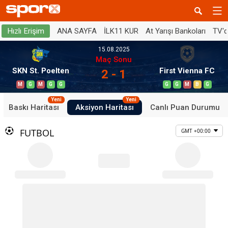
ANA SAYFA
İLK11 KUR
At Yarışı Bankoları
TV'
Hızlı Erişim
15.08.2025
Maç Sonu
SKN St. Poelten
First Vienna FC
2 - 1
M
G
M
G
G
G
G
M
B
G
Yeni
Yeni
Baskı Haritası
Aksiyon Haritası
Canlı Puan Durumu
FUTBOL
GMT +00:00