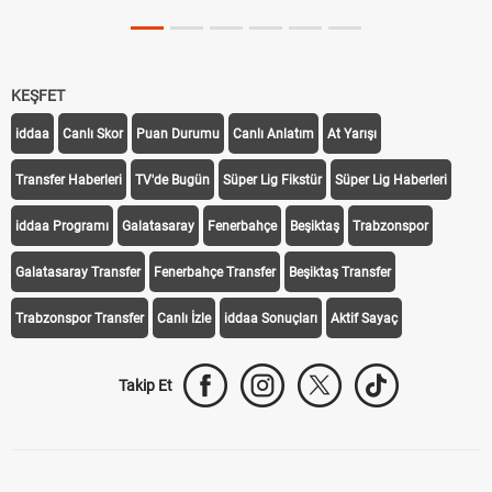
KEŞFET
iddaa
Canlı Skor
Puan Durumu
Canlı Anlatım
At Yarışı
Transfer Haberleri
TV'de Bugün
Süper Lig Fikstür
Süper Lig Haberleri
iddaa Programı
Galatasaray
Fenerbahçe
Beşiktaş
Trabzonspor
Galatasaray Transfer
Fenerbahçe Transfer
Beşiktaş Transfer
Trabzonspor Transfer
Canlı İzle
iddaa Sonuçları
Aktif Sayaç
Takip Et