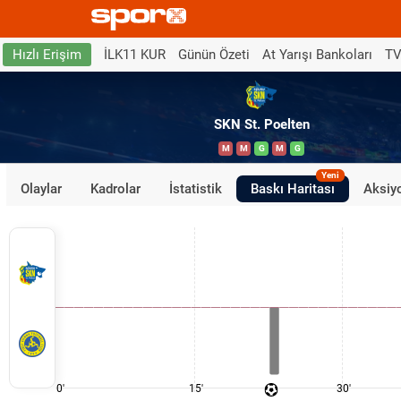
İLK11 KUR
Günün Özeti
At Yarışı Bankoları
TV
Hızlı Erişim
SKN St. Poelten
M
M
G
M
G
Yeni
Olaylar
Kadrolar
İstatistik
Baskı Haritası
Aksiyo
0'
15'
30'