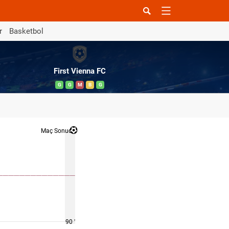
r
Basketbol
First Vienna FC
G
G
M
B
G
Maç Sonucu
90 '