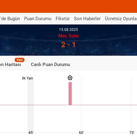
'de Bugün
Puan Durumu
Fikstür
Son Haberler
Ücretsiz Oyunla
15.08.2025
Maç Sonu
2 - 1
Yeni
n Haritası
Canlı Puan Durumu
İlk Yarı
45'
60'
75'