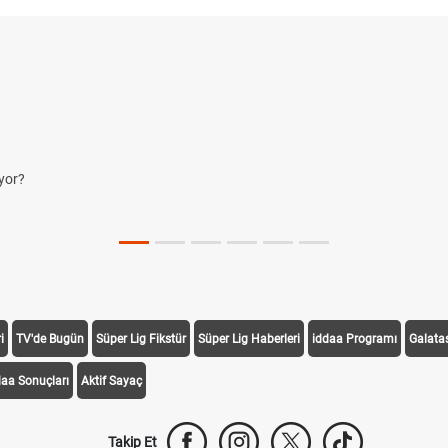
yor?
i
TV'de Bugün
Süper Lig Fikstür
Süper Lig Haberleri
iddaa Programı
Galata
daa Sonuçları
Aktif Sayaç
Takip Et