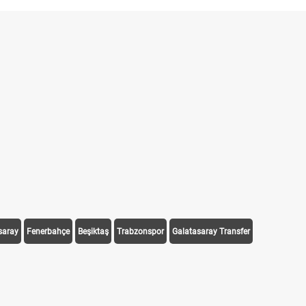
saray
Fenerbahçe
Beşiktaş
Trabzonspor
Galatasaray Transfer