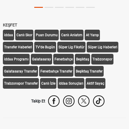
KEŞFET
iddaa
Canlı Skor
Puan Durumu
Canlı Anlatım
At Yarışı
Transfer Haberleri
TV'de Bugün
Süper Lig Fikstür
Süper Lig Haberleri
iddaa Programı
Galatasaray
Fenerbahçe
Beşiktaş
Trabzonspor
Galatasaray Transfer
Fenerbahçe Transfer
Beşiktaş Transfer
Trabzonspor Transfer
Canlı İzle
iddaa Sonuçları
Aktif Sayaç
Takip Et