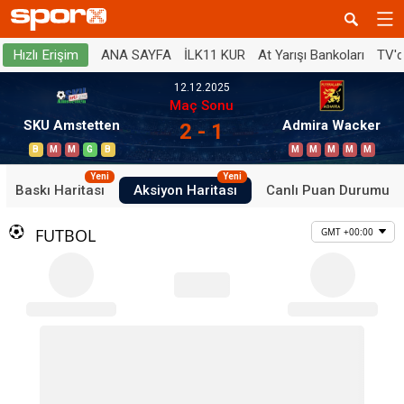
ANA SAYFA
İLK11 KUR
At Yarışı Bankoları
TV'
Hızlı Erişim
12.12.2025
Maç Sonu
SKU Amstetten
Admira Wacker
2 - 1
B
M
M
G
B
M
M
M
M
M
Yeni
Yeni
Baskı Haritası
Aksiyon Haritası
Canlı Puan Durumu
FUTBOL
GMT +00:00