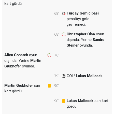
kart gördü
Turgay Gemicibasi
68'
penaltıyı gole
çeviremedi.
Christopher Olsa
oyun
68'
dışında. Yerine
Sandro
Steiner
oyunda.
Alieu Conateh
oyun
76'
dışında. Yerine
Martin
Grubhofer
oyunda.
GOL!
Lukas Malicsek
79'
Martin Grubhofer
sarı
90'
kart gördü
Lukas Malicsek
sarı kart
90'
gördü