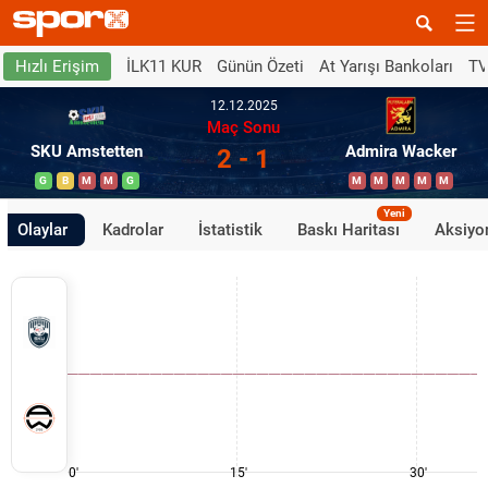
İLK11 KUR
Günün Özeti
At Yarışı Bankoları
TV
Hızlı Erişim
12.12.2025
Maç Sonu
SKU Amstetten
Admira Wacker
2 - 1
G
B
M
M
G
M
M
M
M
M
Yeni
Olaylar
Kadrolar
İstatistik
Baskı Haritası
Aksiyon
0'
15'
30'