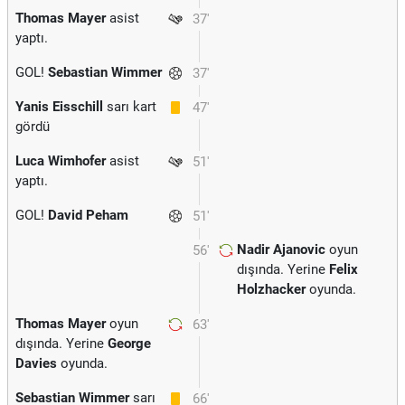
Thomas Mayer
asist
37'
yaptı.
GOL!
Sebastian Wimmer
37'
Yanis Eisschill
sarı kart
47'
gördü
Luca Wimhofer
asist
51'
yaptı.
GOL!
David Peham
51'
Nadir Ajanovic
oyun
56'
dışında. Yerine
Felix
Holzhacker
oyunda.
Thomas Mayer
oyun
63'
dışında. Yerine
George
Davies
oyunda.
Sebastian Wimmer
sarı
66'