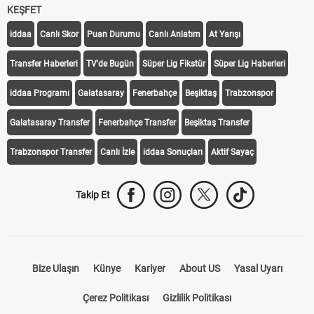
KEŞFET
iddaa
Canlı Skor
Puan Durumu
Canlı Anlatım
At Yarışı
Transfer Haberleri
TV'de Bugün
Süper Lig Fikstür
Süper Lig Haberleri
iddaa Programı
Galatasaray
Fenerbahçe
Beşiktaş
Trabzonspor
Galatasaray Transfer
Fenerbahçe Transfer
Beşiktaş Transfer
Trabzonspor Transfer
Canlı İzle
iddaa Sonuçları
Aktif Sayaç
Takip Et
Bize Ulaşın
Künye
Kariyer
About US
Yasal Uyarı
Çerez Politikası
Gizlilik Politikası