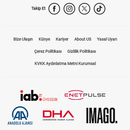
Takip Et
Bize Ulaşın
Künye
Kariyer
About US
Yasal Uyarı
Çerez Politikası
Gizlilik Politikası
KVKK Aydınlatma Metni Kurumsal