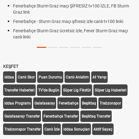
Fenerbahçe Sturm Graz maçı ŞİFRESİZ tv100 İZLE, FB Sturm
Graz link
Fenerbahçe - Sturm Graz maçı şifresiz izle canlı tv100 linki
Fenerbahçe Sturm Graz ücretsiz izle, Fener Sturm Graz maçı
canlı linki
KEŞFET
iddaa
Canlı Skor
Puan Durumu
Canlı Anlatım
At Yarışı
Transfer Haberleri
TV'de Bugün
Süper Lig Fikstür
Süper Lig Haberleri
iddaa Programı
Galatasaray
Fenerbahçe
Beşiktaş
Trabzonspor
Galatasaray Transfer
Fenerbahçe Transfer
Beşiktaş Transfer
Trabzonspor Transfer
Canlı İzle
iddaa Sonuçları
Aktif Sayaç