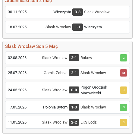
Aralarındaki son 2 maç
30.11.2025
Wieczysta
3-3
Slask Wroclaw
18.07.2025
Slask Wroclaw
1-1
Wieczysta
Slask Wroclaw Son 5 Maç
02.08.2026
Slask Wroclaw
2-1
Rakow
G
25.07.2026
Gornik Zabrze
2-1
Slask Wroclaw
M
Pogon Grodzisk
24.05.2026
Slask Wroclaw
0-0
B
Mazowiecki
17.05.2026
Polonia Bytom
1-3
Slask Wroclaw
G
11.05.2026
Slask Wroclaw
2-2
LKS Lodz
B