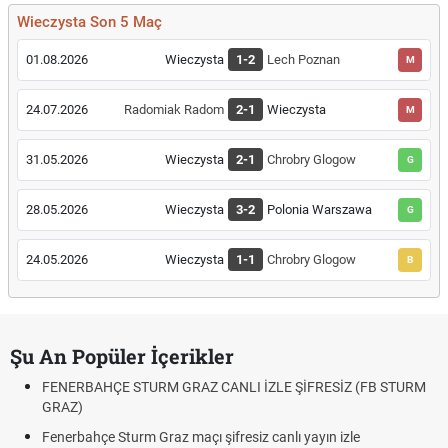
Wieczysta Son 5 Maç
01.08.2026
Wieczysta
1-2
Lech Poznan
M
24.07.2026
Radomiak Radom
2-1
Wieczysta
M
31.05.2026
Wieczysta
2-1
Chrobry Glogow
G
28.05.2026
Wieczysta
3-2
Polonia Warszawa
G
24.05.2026
Wieczysta
1-1
Chrobry Glogow
B
Şu An Popüler İçerikler
FENERBAHÇE STURM GRAZ CANLI İZLE ŞİFRESİZ (FB STURM
GRAZ)
Fenerbahçe Sturm Graz maçı şifresiz canlı yayın izle