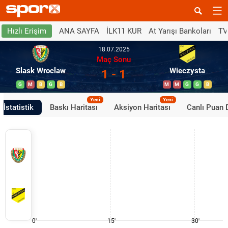
ANA SAYFA
İLK11 KUR
At Yarışı Bankoları
TV
Hızlı Erişim
18.07.2025
Maç Sonu
Slask Wroclaw
Wieczysta
1 - 1
G
M
B
G
B
M
M
G
G
B
Yeni
Yeni
İstatistik
Baskı Haritası
Aksiyon Haritası
Canlı Puan
0'
15'
30'