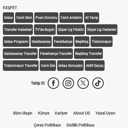
KEŞFET
iddaa
Canlı Skor
Puan Durumu
Canlı Anlatım
At Yarışı
Transfer Haberleri
TV'de Bugün
Süper Lig Fikstür
Süper Lig Haberleri
iddaa Programı
Galatasaray
Fenerbahçe
Beşiktaş
Trabzonspor
Galatasaray Transfer
Fenerbahçe Transfer
Beşiktaş Transfer
Trabzonspor Transfer
Canlı İzle
iddaa Sonuçları
Aktif Sayaç
Takip Et
Bize Ulaşın
Künye
Kariyer
About US
Yasal Uyarı
Çerez Politikası
Gizlilik Politikası