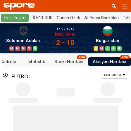
İLK11 KUR
Günün Özeti
At Yarışı Bankoları
TV'
Hızlı Erişim
27.03.2026
Maç Sonu
Solomon Adaları
Bulgaristan
2 - 10
M
M
M
M
G
B
M
G
G
G
Yeni
Yeni
Kadrolar
İstatistik
Baskı Haritası
Aksiyon Haritası
FUTBOL
GMT +00:00