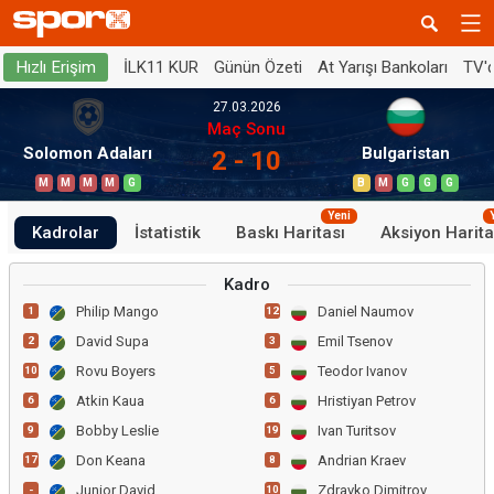
İLK11 KUR
Günün Özeti
At Yarışı Bankoları
TV'
Hızlı Erişim
27.03.2026
Maç Sonu
Solomon Adaları
Bulgaristan
2 - 10
M
M
M
M
G
B
M
G
G
G
Yeni
Kadrolar
İstatistik
Baskı Haritası
Aksiyon Harita
Kadro
Philip Mango
Daniel Naumov
1
12
David Supa
Emil Tsenov
2
3
Rovu Boyers
Teodor Ivanov
10
5
Atkin Kaua
Hristiyan Petrov
6
6
Bobby Leslie
Ivan Turitsov
9
19
Don Keana
Andrian Kraev
17
8
Junior David
Zdravko Dimitrov
-
10