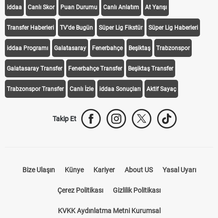
iddaa
Canlı Skor
Puan Durumu
Canlı Anlatım
At Yarışı
Transfer Haberleri
TV'de Bugün
Süper Lig Fikstür
Süper Lig Haberleri
iddaa Programı
Galatasaray
Fenerbahçe
Beşiktaş
Trabzonspor
Galatasaray Transfer
Fenerbahçe Transfer
Beşiktaş Transfer
Trabzonspor Transfer
Canlı İzle
iddaa Sonuçları
Aktif Sayaç
Takip Et
Bize Ulaşın
Künye
Kariyer
About US
Yasal Uyarı
Çerez Politikası
Gizlilik Politikası
KVKK Aydınlatma Metni Kurumsal