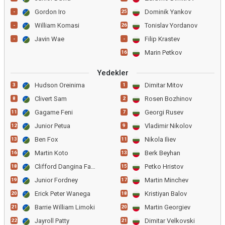
Gordon Iro
Dominik Yankov
-
25
William Komasi
Tonislav Yordanov
-
26
Javin Wae
Filip Krastev
-
-
Marin Petkov
16
Yedekler
Hudson Oreinima
Dimitar Mitov
3
1
Clivert Sam
Rosen Bozhinov
8
2
Gagame Feni
Georgi Rusev
11
7
Junior Petua
Vladimir Nikolov
12
9
Ben Fox
Nikola Iliev
13
11
Martin Koto
Berk Beyhan
16
13
Clifford Dangina Fafale
Petko Hristov
18
15
Junior Fordney
Martin Minchev
19
17
Erick Peter Wanega
Kristiyan Balov
20
18
Barrie William Limoki
Martin Georgiev
21
20
Jayroll Patty
Dimitar Velkovski
22
21