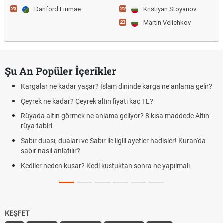
Danford Fiumae
Kristiyan Stoyanov
23
22
Martin Velichkov
23
Şu An Popüler İçerikler
Kargalar ne kadar yaşar? İslam dininde karga ne anlama gelir?
Çeyrek ne kadar? Çeyrek altın fiyatı kaç TL?
Rüyada altın görmek ne anlama geliyor? 8 kısa maddede Altın
rüya tabiri
Sabır duası, duaları ve Sabır ile ilgili ayetler hadisler! Kuran'da
sabır nasıl anlatılır?
Kediler neden kusar? Kedi kustuktan sonra ne yapılmalı
KEŞFET