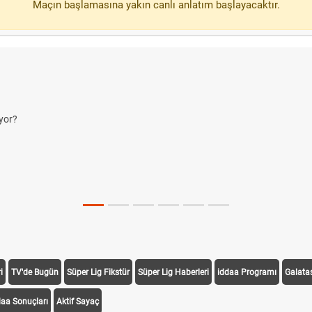
Maçın başlamasına yakın canlı anlatım başlayacaktır.
yor?
i
TV'de Bugün
Süper Lig Fikstür
Süper Lig Haberleri
iddaa Programı
Galata
daa Sonuçları
Aktif Sayaç