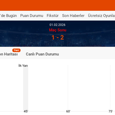
'de Bugün
Puan Durumu
Fikstür
Son Haberler
Ücretsiz Oyunla
01.02.2026
Maç Sonu
1 - 2
Yeni
n Haritası
Canlı Puan Durumu
İlk Yarı
45'
60'
75'