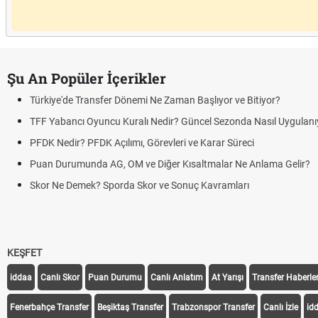
Şu An Popüler İçerikler
Türkiye'de Transfer Dönemi Ne Zaman Başlıyor ve Bitiyor?
TFF Yabancı Oyuncu Kuralı Nedir? Güncel Sezonda Nasıl Uygulanı
PFDK Nedir? PFDK Açılımı, Görevleri ve Karar Süreci
Puan Durumunda AG, OM ve Diğer Kısaltmalar Ne Anlama Gelir?
Skor Ne Demek? Sporda Skor ve Sonuç Kavramları
KEŞFET
iddaa
Canlı Skor
Puan Durumu
Canlı Anlatım
At Yarışı
Transfer Haberler
Fenerbahçe Transfer
Beşiktaş Transfer
Trabzonspor Transfer
Canlı İzle
id