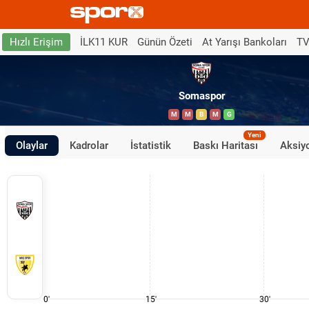
İLK11 KUR
Günün Özeti
At Yarışı Bankoları
TV
Hızlı Erişim
Somaspor
M
M
B
M
G
Yeni
Olaylar
Kadrolar
İstatistik
Baskı Haritası
Aksiyo
0'
15'
30'