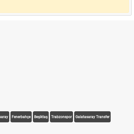
saray
Fenerbahçe
Beşiktaş
Trabzonspor
Galatasaray Transfer