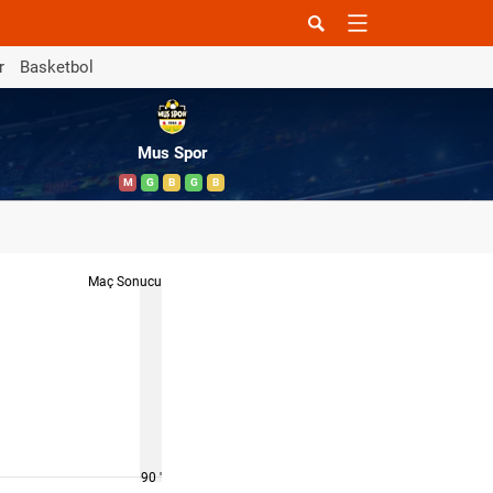
r
Basketbol
Mus Spor
M
G
B
G
B
Maç Sonucu
90 '