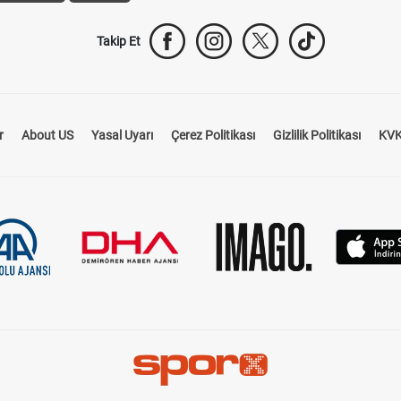
Takip Et
r
About US
Yasal Uyarı
Çerez Politikası
Gizlilik Politikası
KVK