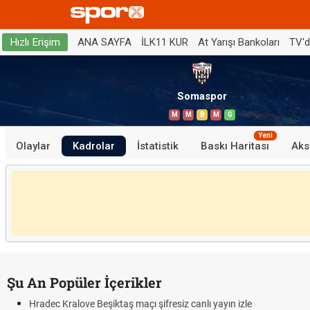
ANA SAYFA
İLK11 KUR
At Yarışı Bankoları
TV'
Hızlı Erişim
Somaspor
M
M
B
M
G
Yeni
Olaylar
Kadrolar
İstatistik
Baskı Haritası
Aks
Şu An Popüler İçerikler
Hradec Kralove Beşiktaş maçı şifresiz canlı yayın izle