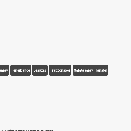
saray
Fenerbahçe
Beşiktaş
Trabzonspor
Galatasaray Transfer