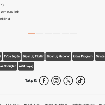
JK)
alove BJK link
ı linki
i
TV'de Bugün
Süper Lig Fikstür
Süper Lig Haberleri
iddaa Programı
Galata
daa Sonuçları
Aktif Sayaç
Takip Et