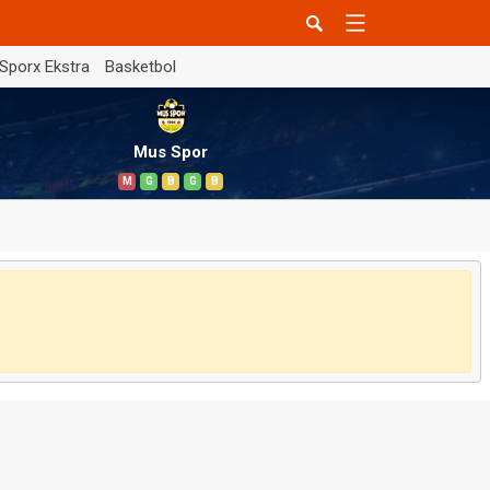
Sporx Ekstra
Basketbol
Mus Spor
M
G
B
G
B