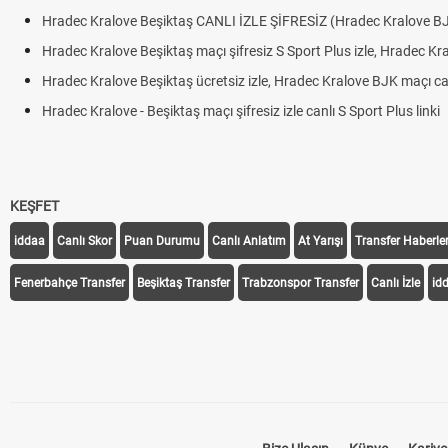
Hradec Kralove Beşiktaş CANLI İZLE ŞİFRESİZ (Hradec Kralove B
Hradec Kralove Beşiktaş maçı şifresiz S Sport Plus izle, Hradec Kr
Hradec Kralove Beşiktaş ücretsiz izle, Hradec Kralove BJK maçı canl
Hradec Kralove - Beşiktaş maçı şifresiz izle canlı S Sport Plus linki
KEŞFET
iddaa
Canlı Skor
Puan Durumu
Canlı Anlatım
At Yarışı
Transfer Haberler
Fenerbahçe Transfer
Beşiktaş Transfer
Trabzonspor Transfer
Canlı İzle
id