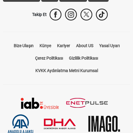
Takip Et
Bize Ulaşın
Künye
Kariyer
About US
Yasal Uyarı
Çerez Politikası
Gizlilik Politikası
KVKK Aydınlatma Metni Kurumsal