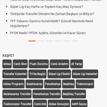
Süper Lig Kaç Hafta ve Toplam Kaç Maç Oynanır?
Türkiye'de Transfer Dönemi Ne Zaman Başlıyor ve Bitiyor?
TFF Yabancı Oyuncu Kuralı Nedir? Güncel Sezonda Nasıl
Uygulanıyor?
PFDK Nedir? PFDK Açılımı, Görevleri ve Karar Süreci
KEŞFET
iddaa
Canlı Skor
Puan Durumu
Canlı Anlatım
At Yarışı
Transfer Haberleri
TV'de Bugün
Süper Lig Fikstür
Süper Lig Haberleri
iddaa Programı
Galatasaray
Fenerbahçe
Beşiktaş
Trabzonspor
Galatasaray Transfer
Fenerbahçe Transfer
Beşiktaş Transfer
Trabzonspor Transfer
Canlı İzle
iddaa Sonuçları
Aktif Sayaç