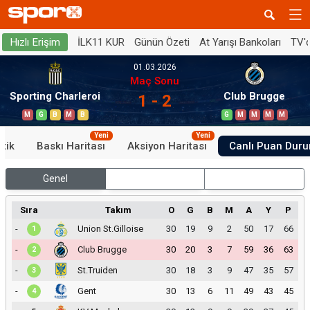
İLK11 KUR
Günün Özeti
At Yarışı Bankoları
TV'
Hızlı Erişim
01.03.2026
Maç Sonu
Sporting Charleroi
Club Brugge
1 - 2
M
G
B
M
B
G
M
M
M
M
Yeni
Yeni
stik
Baskı Haritası
Aksiyon Haritası
Canlı Puan Dur
Genel
İç Saha
Dış Saha
Sıra
Takım
O
G
B
M
A
Y
P
-
Union St.Gilloise
30
19
9
2
50
17
66
1
-
Club Brugge
30
20
3
7
59
36
63
2
-
St.Truiden
30
18
3
9
47
35
57
3
-
Gent
30
13
6
11
49
43
45
4