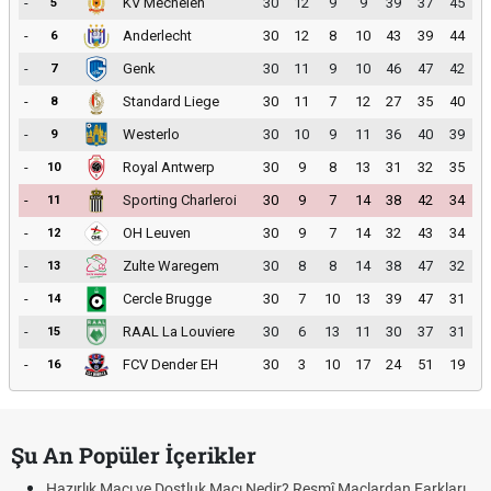
-
KV Mechelen
30
12
9
9
39
37
45
5
-
Anderlecht
30
12
8
10
43
39
44
6
-
Genk
30
11
9
10
46
47
42
7
-
Standard Liege
30
11
7
12
27
35
40
8
-
Westerlo
30
10
9
11
36
40
39
9
-
Royal Antwerp
30
9
8
13
31
32
35
10
-
Sporting Charleroi
30
9
7
14
38
42
34
11
-
OH Leuven
30
9
7
14
32
43
34
12
-
Zulte Waregem
30
8
8
14
38
47
32
13
-
Cercle Brugge
30
7
10
13
39
47
31
14
-
RAAL La Louviere
30
6
13
11
30
37
31
15
-
FCV Dender EH
30
3
10
17
24
51
19
16
Şu An Popüler İçerikler
Hazırlık Maçı ve Dostluk Maçı Nedir? Resmî Maçlardan Farkları