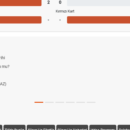
2
0
Kırmızı Kart
-
-
ihi
du mu?
AZ)