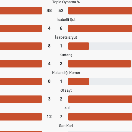
Topla Oynama %
48
52
İsabetli Şut
4
6
İsabetsiz Şut
8
1
Kurtarış
4
2
Kullandığı Korner
8
1
Ofsayt
3
2
Faul
12
7
Sarı Kart