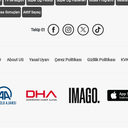
i
TV'de Bugün
Süper Lig Fikstür
Süper Lig Haberleri
iddaa Programı
Galata
daa Sonuçları
Aktif Sayaç
Takip Et
r
About US
Yasal Uyarı
Çerez Politikası
Gizlilik Politikası
KVK