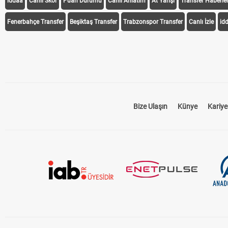
iddaa
Canlı Skor
Puan Durumu
Canlı Anlatım
At Yarışı
Transfer Haberler
Fenerbahçe Transfer
Beşiktaş Transfer
Trabzonspor Transfer
Canlı İzle
id
Bize Ulaşın
Künye
Kariye