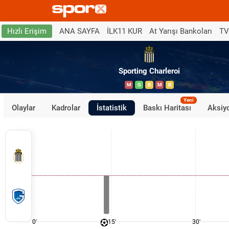
ANA SAYFA
İLK11 KUR
At Yarışı Bankoları
TV
Hızlı Erişim
Sporting Charleroi
M
G
B
M
B
Yeni
Olaylar
Kadrolar
İstatistik
Baskı Haritası
Aksiyo
0'
15'
30'