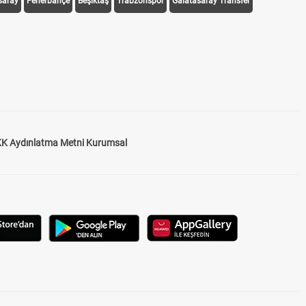
saray
Fenerbahçe
Beşiktaş
Trabzonspor
Galatasaray Transfer
K Aydınlatma Metni Kurumsal