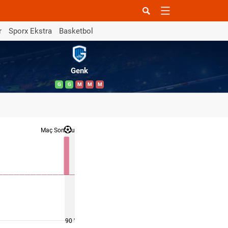
r
Sporx Ekstra
Basketbol
Genk
G
G
M
M
M
Maç Sonucu
90 '