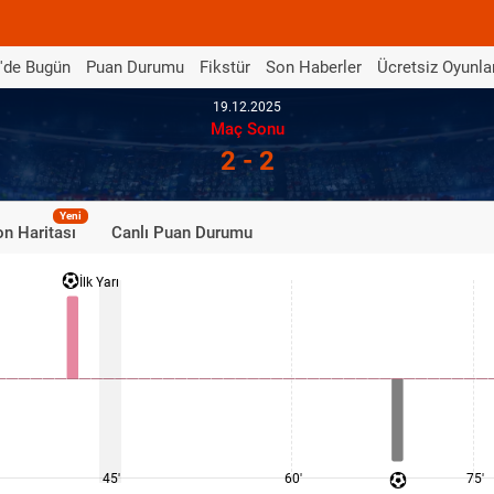
'de Bugün
Puan Durumu
Fikstür
Son Haberler
Ücretsiz Oyunla
19.12.2025
Maç Sonu
2 - 2
Yeni
n Haritası
Canlı Puan Durumu
İlk Yarı
45'
60'
75'