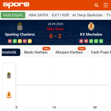
ANA SAYFA
İLK11 KUR
At Yarışı Bankoları
TV
Hızlı Erişim
28.09.2025
Maç Sonu
Sporting Charleroi
KV Mechelen
0 - 2
M
G
B
M
B
M
M
G
G
G
Yeni
Yeni
İstatistik
Baskı Haritası
Aksiyon Haritası
Canlı Puan
0'
15'
30'