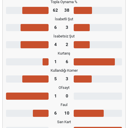
Topla Oynama %
62
38
İsabetli Şut
6
3
İsabetsiz Şut
4
2
Kurtarış
1
6
Kullandığı Korner
5
3
Ofsayt
1
0
Faul
6
10
Sarı Kart