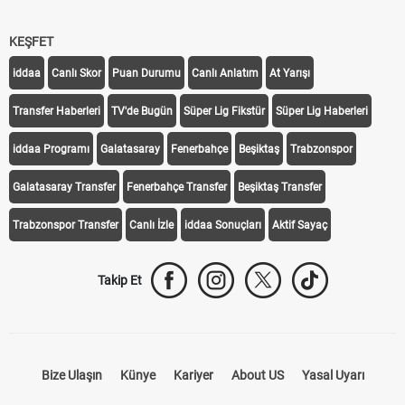
KEŞFET
iddaa
Canlı Skor
Puan Durumu
Canlı Anlatım
At Yarışı
Transfer Haberleri
TV'de Bugün
Süper Lig Fikstür
Süper Lig Haberleri
iddaa Programı
Galatasaray
Fenerbahçe
Beşiktaş
Trabzonspor
Galatasaray Transfer
Fenerbahçe Transfer
Beşiktaş Transfer
Trabzonspor Transfer
Canlı İzle
iddaa Sonuçları
Aktif Sayaç
Takip Et
Bize Ulaşın
Künye
Kariyer
About US
Yasal Uyarı