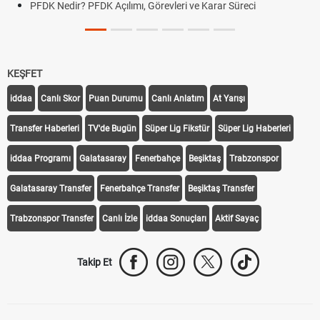
PFDK Nedir? PFDK Açılımı, Görevleri ve Karar Süreci
KEŞFET
iddaa
Canlı Skor
Puan Durumu
Canlı Anlatım
At Yarışı
Transfer Haberleri
TV'de Bugün
Süper Lig Fikstür
Süper Lig Haberleri
iddaa Programı
Galatasaray
Fenerbahçe
Beşiktaş
Trabzonspor
Galatasaray Transfer
Fenerbahçe Transfer
Beşiktaş Transfer
Trabzonspor Transfer
Canlı İzle
iddaa Sonuçları
Aktif Sayaç
Takip Et