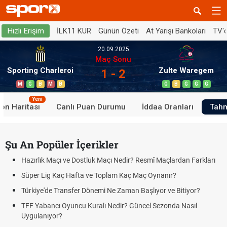
İLK11 KUR
Günün Özeti
At Yarışı Bankoları
TV'
Hızlı Erişim
20.09.2025
Maç Sonu
Sporting Charleroi
Zulte Waregem
1 - 2
M
G
B
M
B
G
B
G
G
G
Yeni
on Haritası
Canlı Puan Durumu
İddaa Oranları
Tahm
Şu An Popüler İçerikler
Hazırlık Maçı ve Dostluk Maçı Nedir? Resmî Maçlardan Farkları
Süper Lig Kaç Hafta ve Toplam Kaç Maç Oynanır?
Türkiye'de Transfer Dönemi Ne Zaman Başlıyor ve Bitiyor?
TFF Yabancı Oyuncu Kuralı Nedir? Güncel Sezonda Nasıl
Uygulanıyor?