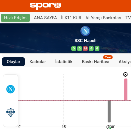
ANA SAYFA
İLK11 KUR
At Yarışı Bankoları
TV
Hızlı Erişim
SSC Napoli
G
G
M
G
G
Yeni
Olaylar
Kadrolar
İstatistik
Baskı Haritası
Aksiyo
0'
15'
30'