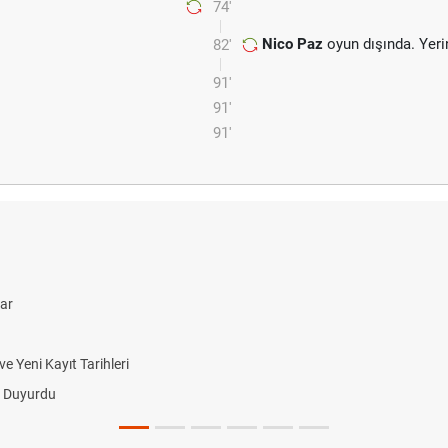
74'
Nico Paz
oyun dışında. Yer
82'
91'
91'
91'
lar
 Yeni Kayıt Tarihleri
i Duyurdu