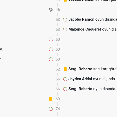
46'
Jacobo Ramon
oyun dışında
53'
Maxence Caqueret
oyun dış
53'
.
60'
a.
60'
a.
60'
Sergi Roberto
sarı kart görd
62'
Jayden Addai
oyun dışında.
66'
Sergi Roberto
oyun dışında.
66'
69'
74'