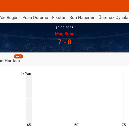
'de Bugün
Puan Durumu
Fikstür
Son Haberler
Ücretsiz Oyunla
10.02.2026
Maç Sonu
7 - 8
Yeni
n Haritası
İlk Yarı
45'
60'
75'