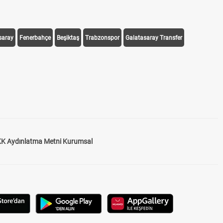
saray
Fenerbahçe
Beşiktaş
Trabzonspor
Galatasaray Transfer
K Aydınlatma Metni Kurumsal