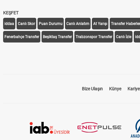
KEŞFET
iddaa
Canlı Skor
Puan Durumu
Canlı Anlatım
At Yarışı
Transfer Haberler
Fenerbahçe Transfer
Beşiktaş Transfer
Trabzonspor Transfer
Canlı İzle
id
Bize Ulaşın
Künye
Kariye