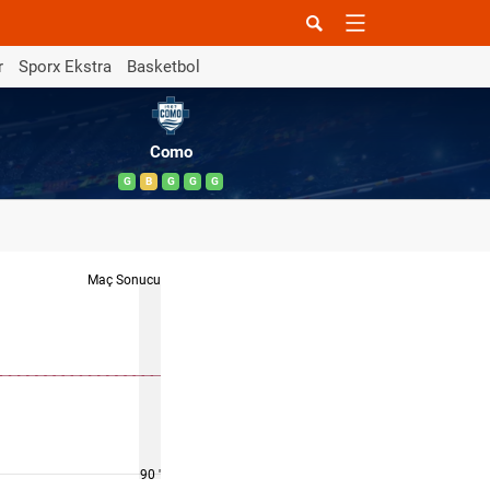
r
Sporx Ekstra
Basketbol
Como
G
B
G
G
G
Maç Sonucu
90 '