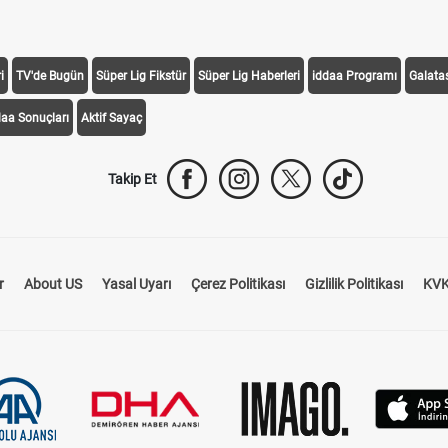
i
TV'de Bugün
Süper Lig Fikstür
Süper Lig Haberleri
iddaa Programı
Galata
daa Sonuçları
Aktif Sayaç
Takip Et
r
About US
Yasal Uyarı
Çerez Politikası
Gizlilik Politikası
KVK