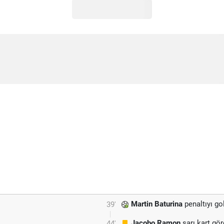
Martin Baturina
penaltıyı gol
39'
Jacobo Ramon
sarı kart gö
44'