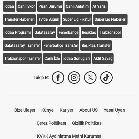
iddaa
Canlı Skor
Puan Durumu
Canlı Anlatım
At Yarışı
Transfer Haberleri
TV'de Bugün
Süper Lig Fikstür
Süper Lig Haberleri
iddaa Programı
Galatasaray
Fenerbahçe
Beşiktaş
Trabzonspor
Galatasaray Transfer
Fenerbahçe Transfer
Beşiktaş Transfer
Trabzonspor Transfer
Canlı İzle
iddaa Sonuçları
Aktif Sayaç
Takip Et
Bize Ulaşın
Künye
Kariyer
About US
Yasal Uyarı
Çerez Politikası
Gizlilik Politikası
KVKK Aydınlatma Metni Kurumsal