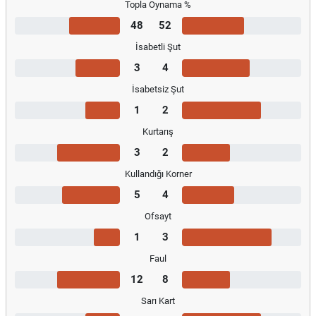
Topla Oynama %
48
52
İsabetli Şut
3
4
İsabetsiz Şut
1
2
Kurtarış
3
2
Kullandığı Korner
5
4
Ofsayt
1
3
Faul
12
8
Sarı Kart