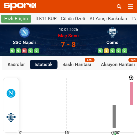
İLK11 KUR
Günün Özeti
At Yarışı Bankoları
TV
Hızlı Erişim
10.02.2026
Maç Sonu
SSC Napoli
Como
7 - 8
G
G
M
G
G
G
B
G
G
G
Yeni
Yeni
Kadrolar
İstatistik
Baskı Haritası
Aksiyon Haritası
0'
15'
30'