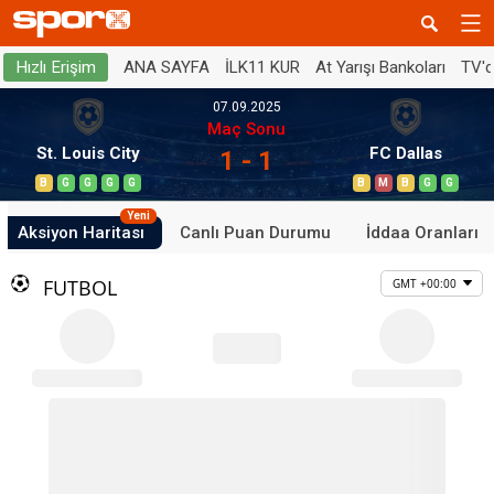
ANA SAYFA
İLK11 KUR
At Yarışı Bankoları
TV'
Hızlı Erişim
07.09.2025
Maç Sonu
St. Louis City
FC Dallas
1 - 1
B
G
G
G
G
B
M
B
G
G
Yeni
Aksiyon Haritası
Canlı Puan Durumu
İddaa Oranları
FUTBOL
GMT +00:00