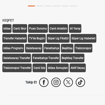
KEŞFET
iddaa
Canlı Skor
Puan Durumu
Canlı Anlatım
At Yarışı
Transfer Haberleri
TV'de Bugün
Süper Lig Fikstür
Süper Lig Haberleri
iddaa Programı
Galatasaray
Fenerbahçe
Beşiktaş
Trabzonspor
Galatasaray Transfer
Fenerbahçe Transfer
Beşiktaş Transfer
Trabzonspor Transfer
Canlı İzle
iddaa Sonuçları
Aktif Sayaç
Takip Et