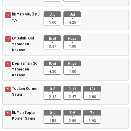
İlk Yarı Altı/Üstü
Alt
Üst
1
2,5
1.00
4.25
Ev Sahibi Gol
Evet
Hayır
1
Yemeden
3.17
1.00
Kazanır
Deplasman Gol
Evet
Hayır
1
Yemeden
4.30
1.00
Kazanır
Toplam Korner
0-8
9-11
12+
1
Sayısı
2.12
2.47
2.80
İlk Yarı Toplam
0-4
5-6
7+
1
Korner Sayısı
1.58
2.89
3.93