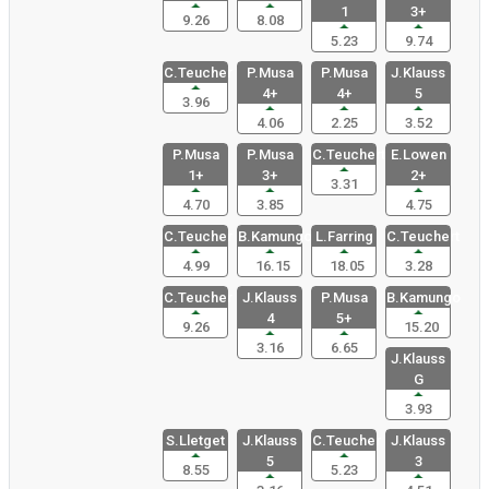
1
3+
9.26
8.08
5.23
9.74
C.Teucher
P.Musa
P.Musa
J.Klauss
4+
4+
5
3.96
4.06
2.25
3.52
P.Musa
P.Musa
C.Teuchert
E.Lowen
1+
3+
2+
3.31
4.70
3.85
4.75
C.Teucher
B.Kamungo
L.Farring
C.Teuchert
4.99
16.15
18.05
3.28
C.Teucher
J.Klauss
P.Musa
B.Kamungo
4
5+
9.26
15.20
3.16
6.65
J.Klauss
G
3.93
S.Lletget
J.Klauss
C.Teucher
J.Klauss
5
3
8.55
5.23