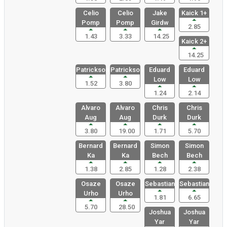
Celio
Celio
Jake
Kaick 1+
Pomp
Pomp
Girdw
2.85
1.43
3.33
14.25
Kaick 2+
14.25
Patrickson
Patrickson
Eduard
Eduard
Low
Low
1.52
3.80
1.24
2.14
Alvaro
Alvaro
Chris
Chris
Aug
Aug
Durk
Durk
3.80
19.00
1.71
5.70
Bernard
Bernard
Simon
Simon
Ka
Ka
Bech
Bech
1.38
2.85
1.28
2.38
Osaze
Osaze
Sebastian
Sebastian
Urho
Urho
1.81
6.65
5.70
28.50
Joshua
Joshua
Yar
Yar