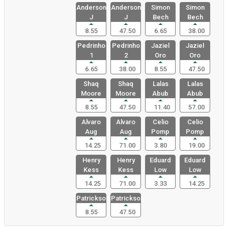
Anderson
Anderson
Simon
Simon
J
J
Bech
Bech
8.55
47.50
6.65
38.00
Pedrinho
Pedrinho
Jaziel
Jaziel
1
2
Oro
Oro
6.65
38.00
8.55
47.50
Shaq
Shaq
Lalas
Lalas
Moore
Moore
Abub
Abub
8.55
47.50
11.40
57.00
Alvaro
Alvaro
Celio
Celio
Aug
Aug
Pomp
Pomp
14.25
71.00
3.80
19.00
Henry
Henry
Eduard
Eduard
Kess
Kess
Low
Low
14.25
71.00
3.33
14.25
Patrickson
Patrickson
8.55
47.50