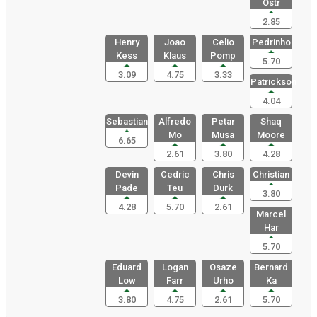
Ostr
2.85
Henry
Joao
Celio
Pedrinho
Kess
Klaus
Pomp
5.70
3.09
4.75
3.33
Patrickson
4.04
Sebastian
Alfredo
Petar
Shaq
Mo
Musa
Moore
6.65
2.61
3.80
4.28
Devin
Cedric
Chris
Christian
Pade
Teu
Durk
3.80
4.28
5.70
2.61
Marcel
Har
5.70
Eduard
Logan
Osaze
Bernard
Low
Farr
Urho
Ka
3.80
4.75
2.61
5.70