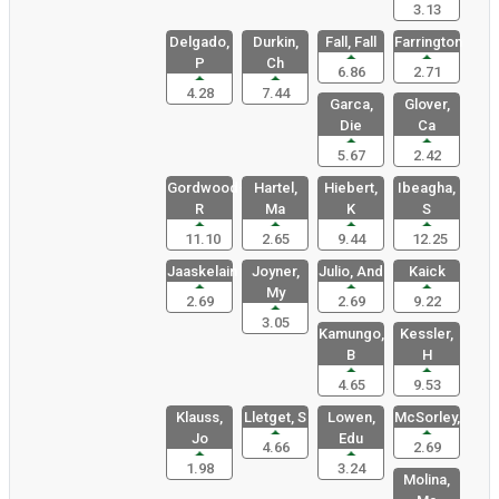
3.13
Delgado,
Durkin,
Fall, Fall
Farrington
P
Ch
6.86
2.71
4.28
7.44
Garca,
Glover,
Die
Ca
5.67
2.42
Gordwood-
Hartel,
Hiebert,
Ibeagha,
R
Ma
K
S
11.10
2.65
9.44
12.25
Jaaskelain
Joyner,
Julio, And
Kaick
My
2.69
2.69
9.22
3.05
Kamungo,
Kessler,
B
H
4.65
9.53
Klauss,
Lletget, S
Lowen,
McSorley,
Jo
Edu
4.66
2.69
1.98
3.24
Molina,