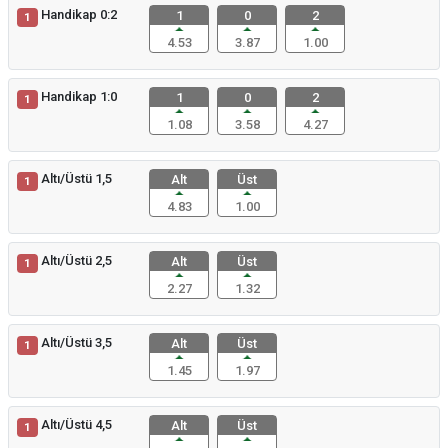
Handikap 0:2
1
0
2
1
4.53
3.87
1.00
Handikap 1:0
1
0
2
1
1.08
3.58
4.27
Altı/Üstü 1,5
Alt
Üst
1
4.83
1.00
Altı/Üstü 2,5
Alt
Üst
1
2.27
1.32
Altı/Üstü 3,5
Alt
Üst
1
1.45
1.97
Altı/Üstü 4,5
Alt
Üst
1