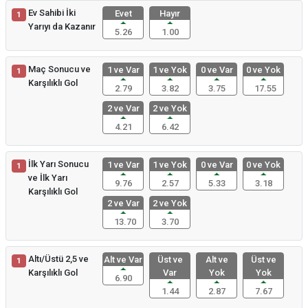
Ev Sahibi İki
Evet
Hayır
1
Yarıyı da Kazanır
5.26
1.00
Maç Sonucu ve
1 ve Var
1 ve Yok
0 ve Var
0 ve Yok
1
Karşılıklı Gol
2.79
3.82
3.75
17.55
2 ve Var
2 ve Yok
4.21
6.42
İlk Yarı Sonucu
1 ve Var
1 ve Yok
0 ve Var
0 ve Yok
1
ve İlk Yarı
9.76
2.57
5.33
3.18
Karşılıklı Gol
2 ve Var
2 ve Yok
13.70
3.70
Altı/Üstü 2,5 ve
Alt ve Var
Üst ve
Alt ve
Üst ve
1
Karşılıklı Gol
Var
Yok
Yok
6.90
1.44
2.87
7.67