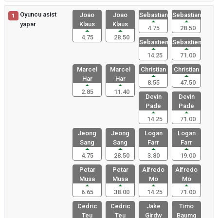
Oyuncu asist
Joao
Joao
Sebastian
Sebastian
1
yapar
Klaus
Klaus
4.75
28.50
4.75
28.50
Sebastien
Sebastien
14.25
71.00
Marcel
Marcel
Christian
Christian
Har
Har
8.55
47.50
2.85
11.40
Devin
Devin
Pade
Pade
14.25
71.00
Jeong
Jeong
Logan
Logan
Sang
Sang
Farr
Farr
4.75
28.50
3.80
19.00
Petar
Petar
Alfredo
Alfredo
Musa
Musa
Mo
Mo
6.65
38.00
14.25
71.00
Cedric
Cedric
Jake
Timo
Teu
Teu
Girdw
Baumg