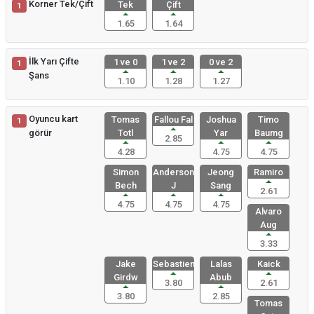
Korner Tek/Çift
Tek
Çift
1
1.65
1.64
İlk Yarı Çifte
1 ve 0
1 ve 2
0 ve 2
1
Şans
1.10
1.28
1.27
Oyuncu kart
Tomas
Fallou Fal
Joshua
Timo
1
görür
Totl
Yar
Baumg
2.85
4.28
4.75
4.75
Simon
Anderson
Jeong
Ramiro
Bech
J
Sang
2.61
4.75
4.75
4.75
Alvaro
Aug
3.33
Jake
Sebastien
Lalas
Kaick
Girdw
Abub
3.80
2.61
3.80
2.85
Tomas