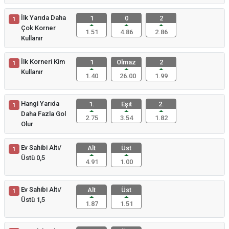
İlk Yarıda Daha
1
0
2
1
Çok Korner
1.51
4.86
2.86
Kullanır
İlk Korneri Kim
1
Olmaz
2
1
Kullanır
1.40
26.00
1.99
Hangi Yarıda
1.
Eşit
2.
1
Daha Fazla Gol
2.75
3.54
1.82
Olur
Ev Sahibi Altı/
Alt
Üst
1
Üstü 0,5
4.91
1.00
Ev Sahibi Altı/
Alt
Üst
1
Üstü 1,5
1.87
1.51