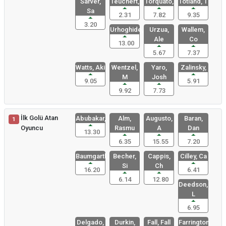
Sarver,
Teuchert,
Torquato,
Totland, T
Sa
2.31
7.82
9.35
3.20
Urhoghide,
Urzua,
Wallem,
Ale
Co
13.00
5.67
7.37
Watts, Aki
Wentzel,
Yaro,
Zalinsky,
M
Josh
9.05
5.91
9.92
7.73
İlk Golü Atan
Abubakar,
Alm,
Augusto,
Baran,
1
Oyuncu
Rasmu
A
Dan
13.30
6.35
15.55
7.20
Baumgartl,
Becher,
Cappis,
Cilley, Ca
Si
Ch
16.20
6.41
6.14
12.80
Deedson,
L
6.95
Delgado,
Durkin,
Fall, Fall
Farrington