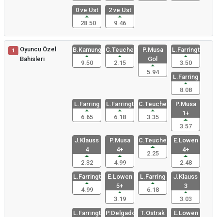
0 ve Üst
2 ve Üst
28.50
9.46
Oyuncu Özel
B.Kamungo
C.Teuchert
P.Musa
L.Farringt
1
Bahisleri
Gol
9.50
2.15
3.50
5.94
L.Farring
8.08
L.Farring
L.Farringt
C.Teuchert
P.Musa
1+
6.65
6.18
3.35
3.57
J.Klauss
P.Musa
C.Teuchert
E.Lowen
4
4+
4+
2.25
2.32
4.99
2.48
L.Farringt
E.Lowen
L.Farring
J.Klauss
5+
3
4.99
6.18
3.19
3.03
L.Farringt
P.Delgado
T.Ostrak
E.Lowen