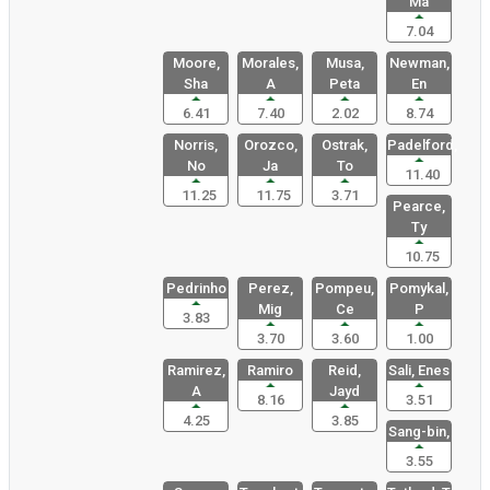
Ma
7.04
Moore,
Morales,
Musa,
Newman,
Sha
A
Peta
En
6.41
7.40
2.02
8.74
Norris,
Orozco,
Ostrak,
Padelford,
No
Ja
To
11.40
11.25
11.75
3.71
Pearce,
Ty
10.75
Pedrinho
Perez,
Pompeu,
Pomykal,
Mig
Ce
P
3.83
3.70
3.60
1.00
Ramirez,
Ramiro
Reid,
Sali, Enes
A
Jayd
8.16
3.51
4.25
3.85
Sang-bin,
3.55