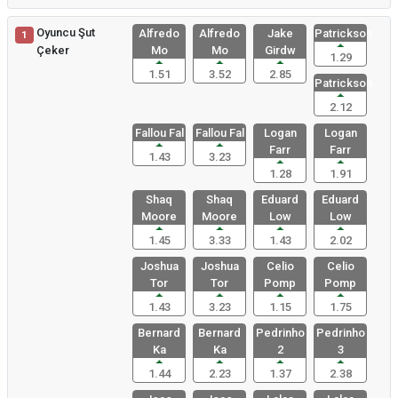
Oyuncu Şut
Alfredo
Alfredo
Jake
Patrickson
1
Çeker
Mo
Mo
Girdw
1.29
1.51
3.52
2.85
Patrickson
2.12
Fallou Fal
Fallou Fal
Logan
Logan
Farr
Farr
1.43
3.23
1.28
1.91
Shaq
Shaq
Eduard
Eduard
Moore
Moore
Low
Low
1.45
3.33
1.43
2.02
Joshua
Joshua
Celio
Celio
Tor
Tor
Pomp
Pomp
1.43
3.23
1.15
1.75
Bernard
Bernard
Pedrinho
Pedrinho
Ka
Ka
2
3
1.44
2.23
1.37
2.38