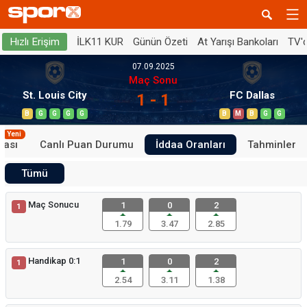
İLK11 KUR
Günün Özeti
At Yarışı Bankoları
TV'
Hızlı Erişim
07.09.2025
Maç Sonu
St. Louis City
FC Dallas
1 - 1
B
G
G
G
G
B
M
B
G
G
Yeni
tası
Canlı Puan Durumu
İddaa Oranları
Tahminler
Tümü
Maç Sonucu
1
0
2
1
1.79
3.47
2.85
Handikap 0:1
1
0
2
1
2.54
3.11
1.38