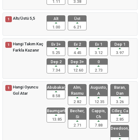
1.11
3.38
Altı/Üstü 5,5
Alt
Üst
1
1.00
6.21
Hangi Takım Kaç
Ev 3+
Ev 2
Ev 1
Dep 1
1
Farkla Kazanır
5.25
4.45
3.12
3.97
Dep 2
Dep 3+
0
7.34
12.60
2.73
Hangi Oyuncu
Abubakar,
Alm,
Augusto,
Baran,
1
Gol Atar
Rasmu
A
Dan
8.58
2.82
12.35
3.26
Baumgartl,
Becher,
Cappis,
Cilley, Ca
Si
Ch
13.85
2.85
2.71
7.88
Deedson,
L