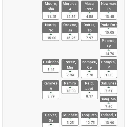
Moore,
Morales,
Musa,
Newman,
Sha
A
Peta
En
11.45
12.35
4.58
13.45
Norris,
Orozco,
Ostrak,
Padelford,
No
Ja
To
15.05
15.00
15.25
7.97
Pearce,
Ty
14.70
Pedrinho
Perez,
Pompeu,
Pomykal,
Mig
Ce
P
8.15
7.94
7.78
1.00
Ramirez,
Ramiro
Reid,
Sali, Enes
A
Jayd
13.00
7.61
8.79
8.17
Sang-bin,
7.69
Sarver,
Teuchert,
Torquato,
Totland, T
Sa
5.25
12.75
13.90