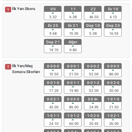
İlk Yarı Skoru
0:0
1:1
2:2
Ev 1:0
1
3.32
6.38
46.50
4.13
Ev 2:0
Ev 2:1
Dep 1:0
Dep 2:0
9.68
15.05
5.38
16.55
Dep 2:1
diğer
19.70
9.80
İlk Yarı/Maç
0-0 0-0
0-0 0-1
0-0 0-2
0-0 0-3
1
Sonucu Skorları
15.50
21.50
52.00
86.00
0-0 1-0
0-0 1-1
0-0 1-2
0-0 2-0
17.20
19.80
52.00
30.00
0-0 2-1
0-0 3-0
0:0 4+
1-0 1-0
43.00
86.00
24.95
21.50
1-0 1-1
1-0 1-2
1-0 2-0
1-0 2-1
24.10
60.00
20.65
26.00