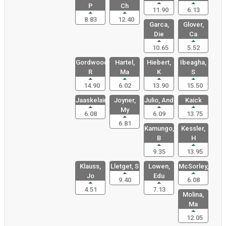
P
Ch
11.90
6.13
8.83
12.40
Garca,
Glover,
Die
Ca
10.65
5.52
Gordwood-
Hartel,
Hiebert,
Ibeagha,
R
Ma
K
S
14.90
6.02
13.90
15.50
Jaaskelain
Joyner,
Julio, And
Kaick
My
6.08
6.09
13.75
6.81
Kamungo,
Kessler,
B
H
9.35
13.95
Klauss,
Lletget, S
Lowen,
McSorley,
Jo
Edu
9.40
6.08
4.51
7.13
Molina,
Ma
12.05