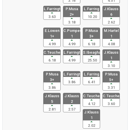
3.16
4.51
L.Farringt
P.Musa
L.Farring
J.Klauss
2+
6
3.63
10.20
3.18
2.62
E.Lowen
C.Pompeu
P.Musa
M.Hartel
1+
1
3+
1
4.99
4.99
6.18
4.08
C.Teuchert
L.Farringt
S.Ibeagha
J.Klauss
1
6.18
4.99
25.50
3.10
P.Musa
L.Farringt
L.Farring
P.Musa
3+
5+
3.86
6.41
3.86
3.31
J.Klauss
J.Klauss
C.Teucher
C.Teucher
5
2
4.12
3.60
2.81
2.57
J.Klauss
1
2.02