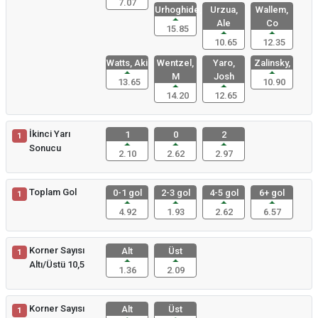
7.07
Urhoghide,
Urzua,
Wallem,
Ale
Co
15.85
10.65
12.35
Watts, Aki
Wentzel,
Yaro,
Zalinsky,
M
Josh
13.65
10.90
14.20
12.65
İkinci Yarı
1
0
2
1
Sonucu
2.10
2.62
2.97
Toplam Gol
0-1 gol
2-3 gol
4-5 gol
6+ gol
1
4.92
1.93
2.62
6.57
Korner Sayısı
Alt
Üst
1
Altı/Üstü 10,5
1.36
2.09
Korner Sayısı
Alt
Üst
1