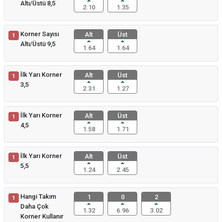
Altı/Üstü 8,5
2.10
1.35
Korner Sayısı
Alt
Üst
1
Altı/Üstü 9,5
1.64
1.64
İlk Yarı Korner
Alt
Üst
1
3,5
2.31
1.27
İlk Yarı Korner
Alt
Üst
1
4,5
1.58
1.71
İlk Yarı Korner
Alt
Üst
1
5,5
1.24
2.45
Hangi Takım
1
0
2
1
Daha Çok
1.32
6.96
3.02
Korner Kullanır