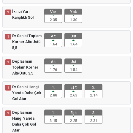
İkinci Yarı
Var
Yok
1
Karşılıklı Gol
2.35
1.30
Ev Sahibi Toplam
Alt
Üst
1
Korner Altı/Üstü
1.64
1.64
5,5
Deplasman
Alt
Üst
1
Toplam Korner
1.76
1.54
Altı/Üstü 3,5
Ev Sahibi Hangi
1.
Eşit
2.
1
Yarıda Daha Çok
2.88
2.63
2.14
Gol Atar
Deplasman
1.
Eşit
2.
1
Hangi Yarıda
3.15
2.25
2.31
Daha Çok Gol
Atar