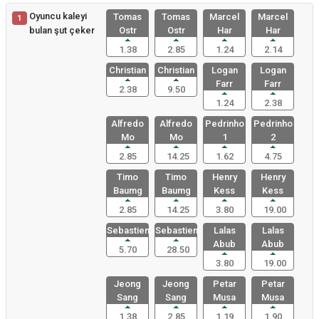
Oyuncu kaleyi
Tomas
Tomas
Marcel
Marcel
1
bulan şut çeker
Ostr
Ostr
Har
Har
1.38
2.85
1.24
2.14
Christian
Christian
Logan
Logan
Farr
Farr
2.38
9.50
1.24
2.38
Alfredo
Alfredo
Pedrinho
Pedrinho
Mo
Mo
1
2
2.85
14.25
1.62
4.75
Timo
Timo
Henry
Henry
Baumg
Baumg
Kess
Kess
2.85
14.25
3.80
19.00
Sebastien
Sebastien
Lalas
Lalas
Abub
Abub
5.70
28.50
3.80
19.00
Jeong
Jeong
Petar
Petar
Sang
Sang
Musa
Musa
1.38
2.85
1.19
1.90