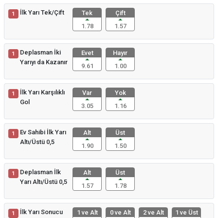
İlk Yarı Tek/Çift
Tek
Çift
1
1.78
1.57
Deplasman İki
Evet
Hayır
1
Yarıyı da Kazanır
9.61
1.00
İlk Yarı Karşılıklı
Var
Yok
1
Gol
3.05
1.16
Ev Sahibi İlk Yarı
Alt
Üst
1
Altı/Üstü 0,5
1.90
1.50
Deplasman İlk
Alt
Üst
1
Yarı Altı/Üstü 0,5
1.57
1.78
İlk Yarı Sonucu
1 ve Alt
0 ve Alt
2 ve Alt
1 ve Üst
1