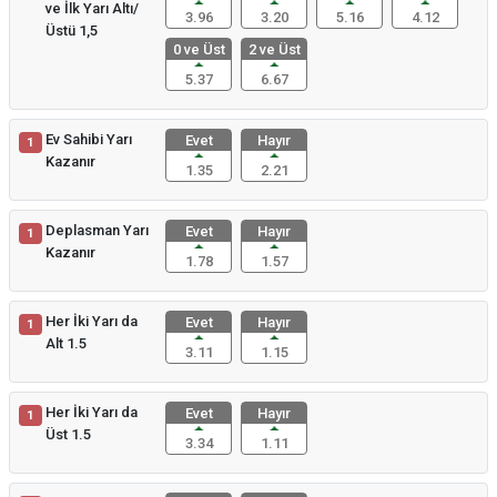
ve İlk Yarı Altı/
3.96
3.20
5.16
4.12
Üstü 1,5
0 ve Üst
2 ve Üst
5.37
6.67
Ev Sahibi Yarı
Evet
Hayır
1
Kazanır
1.35
2.21
Deplasman Yarı
Evet
Hayır
1
Kazanır
1.78
1.57
Her İki Yarı da
Evet
Hayır
1
Alt 1.5
3.11
1.15
Her İki Yarı da
Evet
Hayır
1
Üst 1.5
3.34
1.11