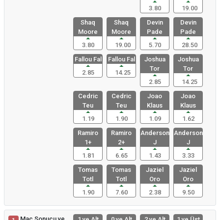
3.80
19.00
Shaq
Shaq
Devin
Devin
Moore
Moore
Pade
Pade
3.80
19.00
5.70
28.50
Fallou Fal
Fallou Fal
Joshua
Joshua
Tor
Tor
2.85
14.25
2.85
14.25
Cedric
Cedric
Joao
Joao
Teu
Teu
Klaus
Klaus
1.19
1.90
1.09
1.62
Ramiro
Ramiro
Anderson
Anderson
1+
2+
J
J
1.81
6.65
1.43
3.33
Tomas
Tomas
Jaziel
Jaziel
Totl
Totl
Oro
Oro
1.90
7.60
2.38
9.50
Maç Sonucu ve
1 ve Alt
0 ve Alt
2 ve Alt
1 ve Üst