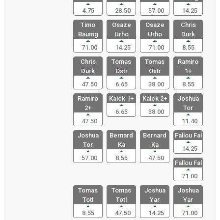
4.75
28.50
57.00
14.25
Timo
Osaze
Osaze
Chris
Baumg
Urho
Urho
Durk
71.00
14.25
71.00
8.55
Chris
Tomas
Tomas
Ramiro
Durk
Ostr
Ostr
1+
47.50
6.65
38.00
8.55
Ramiro
Kaick 1+
Kaick 2+
Joshua
2+
Tor
6.65
38.00
47.50
11.40
Joshua
Bernard
Bernard
Fallou Fal
Tor
Ka
Ka
14.25
57.00
8.55
47.50
Fallou Fal
71.00
Tomas
Tomas
Joshua
Joshua
Totl
Totl
Yar
Yar
8.55
47.50
14.25
71.00