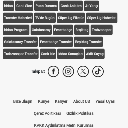
iddaa
Canlı Skor
Puan Durumu
Canlı Anlatım
At Yarışı
Transfer Haberleri
TV'de Bugün
Süper Lig Fikstür
Süper Lig Haberleri
iddaa Programı
Galatasaray
Fenerbahçe
Beşiktaş
Trabzonspor
Galatasaray Transfer
Fenerbahçe Transfer
Beşiktaş Transfer
Trabzonspor Transfer
Canlı İzle
iddaa Sonuçları
Aktif Sayaç
Takip Et
Bize Ulaşın
Künye
Kariyer
About US
Yasal Uyarı
Çerez Politikası
Gizlilik Politikası
KVKK Aydınlatma Metni Kurumsal