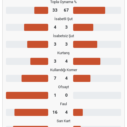
Topla Oynama %
33
67
İsabetli Şut
4
3
İsabetsiz Şut
3
3
Kurtarış
3
4
Kullandığı Korner
7
4
Ofsayt
1
0
Faul
16
4
Sarı Kart