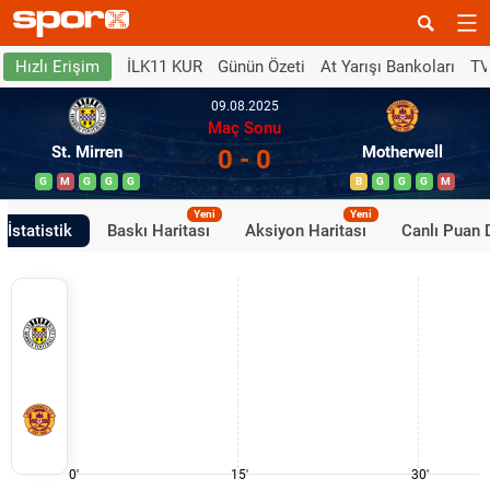
İLK11 KUR
Günün Özeti
At Yarışı Bankoları
TV
Hızlı Erişim
09.08.2025
Maç Sonu
St. Mirren
Motherwell
0 - 0
G
M
G
G
G
B
G
G
G
M
Yeni
Yeni
İstatistik
Baskı Haritası
Aksiyon Haritası
Canlı Puan
0'
15'
30'