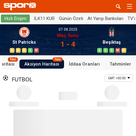
İLK11 KUR
Günün Özeti
At Yarışı Bankoları
TV'
Hızlı Erişim
07.08.2025
Maç Sonu
St Patricks
Beşiktaş
1 - 4
B
B
B
G
M
G
G
G
M
B
Yeni
Yeni
aritası
Aksiyon Haritası
İddaa Oranları
Tahminler
FUTBOL
GMT +00:00