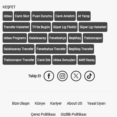
KEŞFET
iddaa
Canlı Skor
Puan Durumu
Canlı Anlatım
At Yarışı
Transfer Haberleri
TV'de Bugün
Süper Lig Fikstür
Süper Lig Haberleri
iddaa Programı
Galatasaray
Fenerbahçe
Beşiktaş
Trabzonspor
Galatasaray Transfer
Fenerbahçe Transfer
Beşiktaş Transfer
Trabzonspor Transfer
Canlı İzle
iddaa Sonuçları
Aktif Sayaç
Takip Et
Bize Ulaşın
Künye
Kariyer
About US
Yasal Uyarı
Çerez Politikası
Gizlilik Politikası