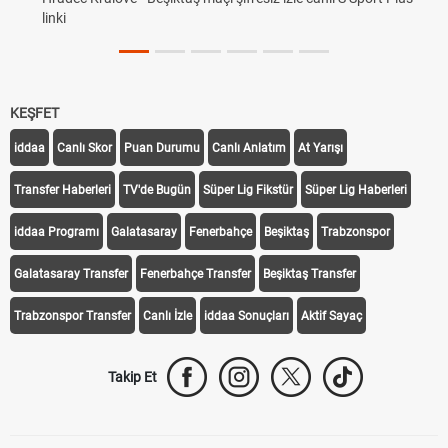
linki
KEŞFET
iddaa
Canlı Skor
Puan Durumu
Canlı Anlatım
At Yarışı
Transfer Haberleri
TV'de Bugün
Süper Lig Fikstür
Süper Lig Haberleri
iddaa Programı
Galatasaray
Fenerbahçe
Beşiktaş
Trabzonspor
Galatasaray Transfer
Fenerbahçe Transfer
Beşiktaş Transfer
Trabzonspor Transfer
Canlı İzle
iddaa Sonuçları
Aktif Sayaç
Takip Et