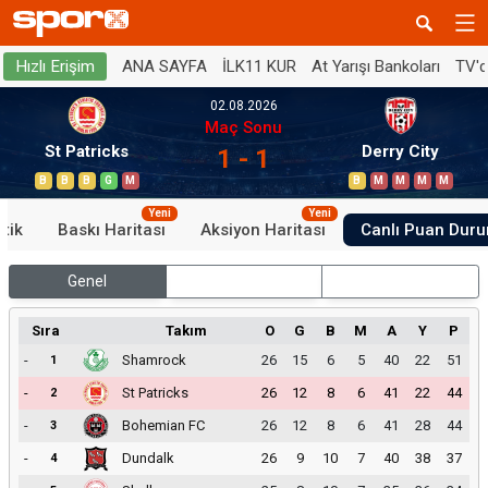
ANA SAYFA
İLK11 KUR
At Yarışı Bankoları
TV'
Hızlı Erişim
02.08.2026
Maç Sonu
St Patricks
Derry City
1 - 1
B
B
B
G
M
B
M
M
M
M
Yeni
Yeni
stik
Baskı Haritası
Aksiyon Haritası
Canlı Puan Dur
Genel
İç Saha
Dış Saha
Sıra
Takım
O
G
B
M
A
Y
P
-
Shamrock
26
15
6
5
40
22
51
1
-
St Patricks
26
12
8
6
41
22
44
2
-
Bohemian FC
26
12
8
6
41
28
44
3
-
Dundalk
26
9
10
7
40
38
37
4