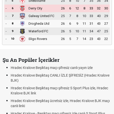
-
Shelbourne
25
8
10
7
35
36
34
5
-
Derry City
26
6
12
8
33
32
30
6
-
Galway United FC
25
7
8
10
33
40
29
7
-
Drogheda Utd
26
6
9
11
31
43
27
8
-
Waterford FC
26
5
10
11
34
47
25
9
-
Sligo Rovers
26
5
7
14
23
43
22
10
Şu An Popüler İçerikler
Hradec Kralove Beşiktaş maçı şifresiz canlı yayın izle
Hradec Kralove Beşiktaş CANLI İZLE ŞİFRESİZ (Hradec Kralove
BJK)
Hradec Kralove Beşiktaş maçı şifresiz S Sport Plus izle, Hradec
Kralove BJK link
Hradec Kralove Beşiktaş ücretsiz izle, Hradec Kralove BJK maçı
canlı linki
Hradec Kralove - Beşiktaş maçı şifresiz izle canlı S Sport Plus