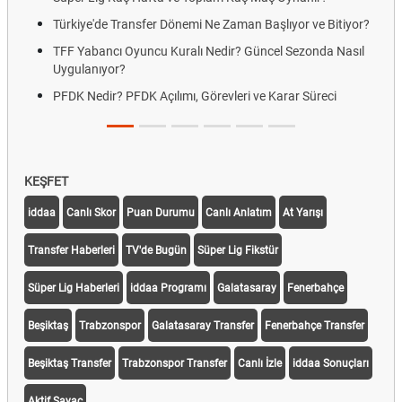
Türkiye'de Transfer Dönemi Ne Zaman Başlıyor ve Bitiyor?
TFF Yabancı Oyuncu Kuralı Nedir? Güncel Sezonda Nasıl
Uygulanıyor?
PFDK Nedir? PFDK Açılımı, Görevleri ve Karar Süreci
KEŞFET
iddaa
Canlı Skor
Puan Durumu
Canlı Anlatım
At Yarışı
Transfer Haberleri
TV'de Bugün
Süper Lig Fikstür
Süper Lig Haberleri
iddaa Programı
Galatasaray
Fenerbahçe
Beşiktaş
Trabzonspor
Galatasaray Transfer
Fenerbahçe Transfer
Beşiktaş Transfer
Trabzonspor Transfer
Canlı İzle
iddaa Sonuçları
Aktif Sayaç