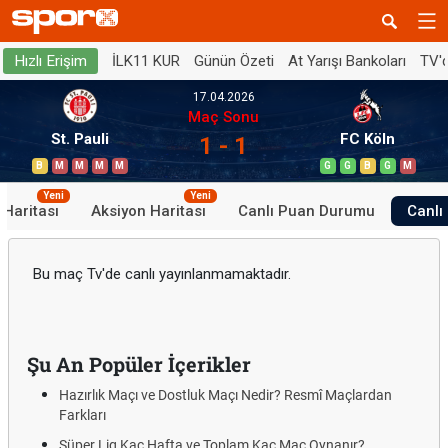
İLK11 KUR
Günün Özeti
At Yarışı Bankoları
TV'
Hızlı Erişim
17.04.2026
Maç Sonu
St. Pauli
FC Köln
1 - 1
B
M
M
M
M
G
G
B
G
M
Yeni
Yeni
 Haritası
Aksiyon Haritası
Canlı Puan Durumu
Canlı 
Bu maç Tv'de canlı yayınlanmamaktadır.
Şu An Popüler İçerikler
Hazırlık Maçı ve Dostluk Maçı Nedir? Resmî Maçlardan
Farkları
Süper Lig Kaç Hafta ve Toplam Kaç Maç Oynanır?