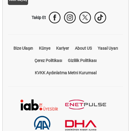
Takip Et
Bize Ulaşın
Künye
Kariyer
About US
Yasal Uyarı
Çerez Politikası
Gizlilik Politikası
KVKK Aydınlatma Metni Kurumsal