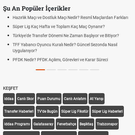
Şu An Popüler İçerikler
Hazırlık Maçı ve Dostluk Maçı Nedir? Resmî Maçlardan Farkları
Süper Lig Kaç Hafta ve Toplam Kaç Maç Oynanır?
Türkiye'de Transfer Dönemi Ne Zaman Başlıyor ve Bitiyor?
TFF Yabancı Oyuncu Kuralı Nedir? Güncel Sezonda Nasıl
Uygulanıyor?
PFDK Nedir? PFDK Açılımı, Görevleri ve Karar Süreci
KEŞFET
iddaa
Canlı Skor
Puan Durumu
Canlı Anlatım
At Yarışı
Transfer Haberleri
TV'de Bugün
Süper Lig Fikstür
Süper Lig Haberleri
iddaa Programı
Galatasaray
Fenerbahçe
Beşiktaş
Trabzonspor