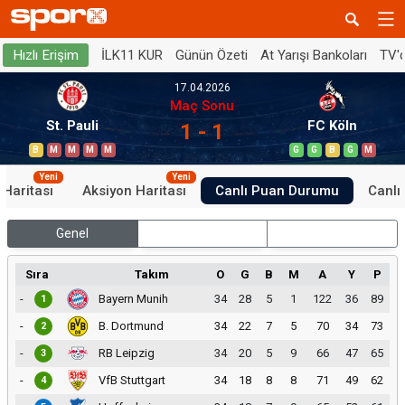
İLK11 KUR
Günün Özeti
At Yarışı Bankoları
TV'
Hızlı Erişim
17.04.2026
Maç Sonu
St. Pauli
FC Köln
1 - 1
B
M
M
M
M
G
G
B
G
M
Yeni
Yeni
 Haritası
Aksiyon Haritası
Canlı Puan Durumu
Canlı 
Genel
İç Saha
Dış Saha
Sıra
Takım
O
G
B
M
A
Y
P
-
Bayern Munih
34
28
5
1
122
36
89
1
-
B. Dortmund
34
22
7
5
70
34
73
2
-
RB Leipzig
34
20
5
9
66
47
65
3
-
VfB Stuttgart
34
18
8
8
71
49
62
4