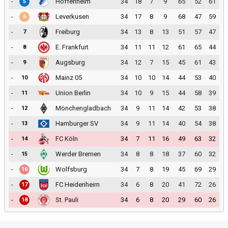
-
Hoffenheim
34
18
7
9
65
52
61
5
-
Leverkusen
34
17
8
9
68
47
59
6
-
Freiburg
34
13
8
13
51
57
47
7
-
E. Frankfurt
34
11
11
12
61
65
44
8
-
Augsburg
34
12
7
15
45
61
43
9
-
Mainz 05
34
10
10
14
44
53
40
10
-
Union Berlin
34
10
9
15
44
58
39
11
-
Mönchengladbach
34
9
11
14
42
53
38
12
-
Hamburger SV
34
9
11
14
40
54
38
13
-
FC Köln
34
7
11
16
49
63
32
14
-
Werder Bremen
34
8
8
18
37
60
32
15
-
Wolfsburg
34
7
8
19
45
69
29
16
-
FC Heidenheim
34
6
8
20
41
72
26
17
-
St. Pauli
34
6
8
20
29
60
26
18