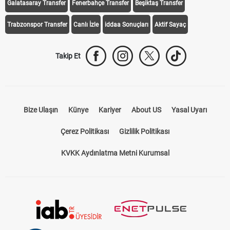
Galatasaray Transfer
Fenerbahçe Transfer
Beşiktaş Transfer
Trabzonspor Transfer
Canlı İzle
iddaa Sonuçları
Aktif Sayaç
Takip Et
Bize Ulaşın
Künye
Kariyer
About US
Yasal Uyarı
Çerez Politikası
Gizlilik Politikası
KVKK Aydınlatma Metni Kurumsal