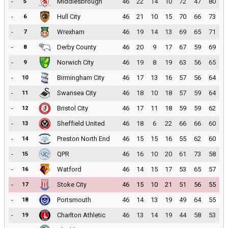
-
Middlesbrough
46
22
14
10
72
47
80
5
-
Hull City
46
21
10
15
70
66
73
6
-
Wrexham
46
19
14
13
69
65
71
7
-
Derby County
46
20
9
17
67
59
69
8
-
Norwich City
46
19
8
19
63
56
65
9
-
Birmingham City
46
17
13
16
57
56
64
10
-
Swansea City
46
18
10
18
57
59
64
11
-
Bristol City
46
17
11
18
59
59
62
12
-
Sheffield United
46
18
6
22
66
66
60
13
-
Preston North End
46
15
15
16
55
62
60
14
-
QPR
46
16
10
20
61
73
58
15
-
Watford
46
14
15
17
53
65
57
16
-
Stoke City
46
15
10
21
51
56
55
17
-
Portsmouth
46
14
13
19
49
64
55
18
-
Charlton Athletic
46
13
14
19
44
58
53
19