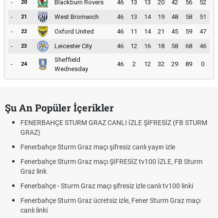
-
Blackburn Rovers
46
13
13
20
42
56
52
20
-
West Bromwich
46
13
14
19
48
58
51
21
-
Oxford United
46
11
14
21
45
59
47
22
-
Leicester City
46
12
16
18
58
68
46
23
Sheffield
-
46
2
12
32
29
89
0
24
Wednesday
Şu An Popüler İçerikler
FENERBAHÇE STURM GRAZ CANLI İZLE ŞİFRESİZ (FB STURM
GRAZ)
Fenerbahçe Sturm Graz maçı şifresiz canlı yayın izle
Fenerbahçe Sturm Graz maçı ŞİFRESİZ tv100 İZLE, FB Sturm
Graz link
Fenerbahçe - Sturm Graz maçı şifresiz izle canlı tv100 linki
Fenerbahçe Sturm Graz ücretsiz izle, Fener Sturm Graz maçı
canlı linki