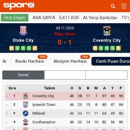
ANA SAYFA
İLK11 KUR
At Yarışı Bankoları
TV'
Hızlı Erişim
08.11.2025
Maç Sonu
Stoke City
Coventry City
0 - 1
B
G
G
G
B
B
G
G
G
B
Yeni
Yeni
stik
Baskı Haritası
Aksiyon Haritası
Canlı Puan Dur
Genel
İç Saha
Dış Saha
Sıra
Takım
O
G
B
M
A
Y
P
-
Coventry City
46
28
11
7
97
45
95
1
-
Ipswich Town
46
23
15
8
80
47
84
2
-
Millwall
46
24
11
11
64
49
83
3
-
Southampton
46
22
14
10
82
56
80
4