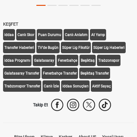
KEŞFET
iddaa
Canlı Skor
Puan Durumu
Canlı Anlatım
At Yarışı
Transfer Haberleri
TV'de Bugün
Süper Lig Fikstür
Süper Lig Haberleri
iddaa Programı
Galatasaray
Fenerbahçe
Beşiktaş
Trabzonspor
Galatasaray Transfer
Fenerbahçe Transfer
Beşiktaş Transfer
Trabzonspor Transfer
Canlı İzle
iddaa Sonuçları
Aktif Sayaç
Takip Et