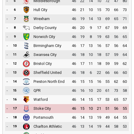
-
Middlesbrough
46
22
14
10
72
47
80
5
-
Hull City
46
21
10
15
70
66
73
6
-
Wrexham
46
19
14
13
69
65
71
7
-
Derby County
46
20
9
17
67
59
69
8
-
Norwich City
46
19
8
19
63
56
65
9
-
Birmingham City
46
17
13
16
57
56
64
10
-
Swansea City
46
18
10
18
57
59
64
11
-
Bristol City
46
17
11
18
59
59
62
12
-
Sheffield United
46
18
6
22
66
66
60
13
-
Preston North End
46
15
15
16
55
62
60
14
-
QPR
46
16
10
20
61
73
58
15
-
Watford
46
14
15
17
53
65
57
16
-
Stoke City
46
15
10
21
51
56
55
17
-
Portsmouth
46
14
13
19
49
64
55
18
-
Charlton Athletic
46
13
14
19
44
58
53
19