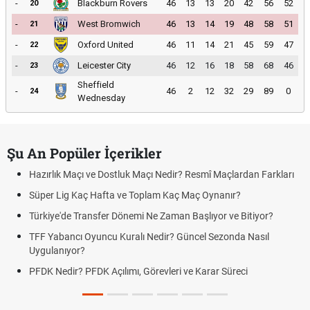
-
Blackburn Rovers
46
13
13
20
42
56
52
20
-
West Bromwich
46
13
14
19
48
58
51
21
-
Oxford United
46
11
14
21
45
59
47
22
-
Leicester City
46
12
16
18
58
68
46
23
Sheffield
-
46
2
12
32
29
89
0
24
Wednesday
Şu An Popüler İçerikler
rlık Maçı ve Dostluk Maçı Nedir? Resmî Maçlardan Farkları
Puan D
er Lig Kaç Hafta ve Toplam Kaç Maç Oynanır?
Skor N
iye'de Transfer Dönemi Ne Zaman Başlıyor ve Bitiyor?
Futbol 
Yabancı Oyuncu Kuralı Nedir? Güncel Sezonda Nasıl
Deplas
ulanıyor?
Uygula
 Nedir? PFDK Açılımı, Görevleri ve Karar Süreci
DGS So
Tarihin