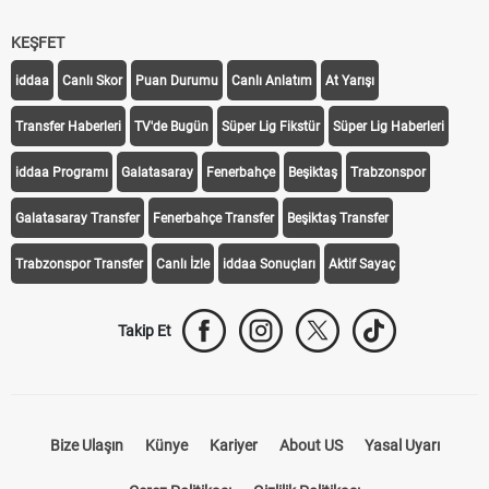
KEŞFET
iddaa
Canlı Skor
Puan Durumu
Canlı Anlatım
At Yarışı
Transfer Haberleri
TV'de Bugün
Süper Lig Fikstür
Süper Lig Haberleri
iddaa Programı
Galatasaray
Fenerbahçe
Beşiktaş
Trabzonspor
Galatasaray Transfer
Fenerbahçe Transfer
Beşiktaş Transfer
Trabzonspor Transfer
Canlı İzle
iddaa Sonuçları
Aktif Sayaç
Takip Et
Bize Ulaşın
Künye
Kariyer
About US
Yasal Uyarı