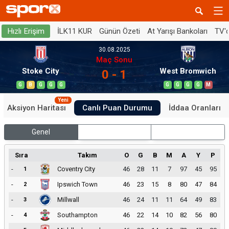
İLK11 KUR
Günün Özeti
At Yarışı Bankoları
TV'
Hızlı Erişim
30.08.2025
Maç Sonu
Stoke City
West Bromwich
0 - 1
G
B
G
G
G
G
G
G
G
M
Yeni
Aksiyon Haritası
Canlı Puan Durumu
İddaa Oranları
Genel
İç Saha
Dış Saha
Sıra
Takım
O
G
B
M
A
Y
P
-
Coventry City
46
28
11
7
97
45
95
1
-
Ipswich Town
46
23
15
8
80
47
84
2
-
Millwall
46
24
11
11
64
49
83
3
-
Southampton
46
22
14
10
82
56
80
4