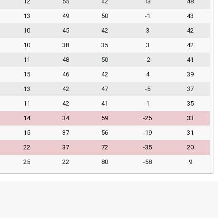
12
55
42
13
48
13
49
50
-1
43
10
45
42
3
42
10
38
35
3
42
11
48
50
-2
41
15
46
42
4
39
13
42
47
-5
37
11
42
41
1
35
14
34
59
-25
33
15
37
56
-19
31
22
37
72
-35
20
25
22
80
-58
9
Futbolda Aver