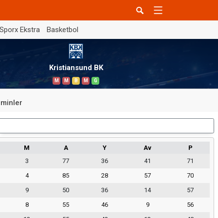
Sporx Ekstra
Basketbol
Kristiansund BK
M
M
B
M
G
minler
Dış Saha
M
A
Y
Av
P
3
77
36
41
71
4
85
28
57
70
9
50
36
14
57
8
55
46
9
56