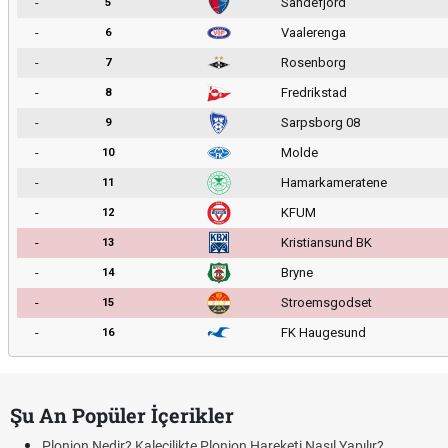
-
Sandefjord
5
-
Vaalerenga
6
-
Rosenborg
7
-
Fredrikstad
8
-
Sarpsborg 08
9
-
Molde
10
-
Hamarkameratene
11
-
KFUM
12
-
Kristiansund BK
13
-
Bryne
14
-
Stroemsgodset
15
-
FK Haugesund
16
Şu An Popüler İçerikler
dir? Kalecilikte Plonjon Hareketi Nasıl Yapılır?