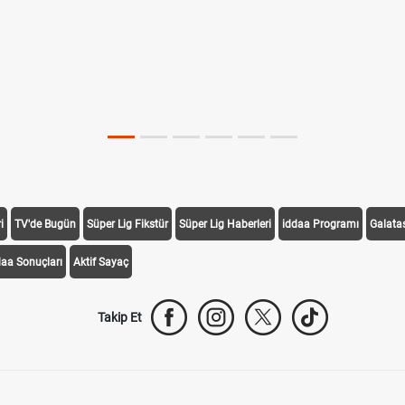
i
TV'de Bugün
Süper Lig Fikstür
Süper Lig Haberleri
iddaa Programı
Galata
daa Sonuçları
Aktif Sayaç
Takip Et