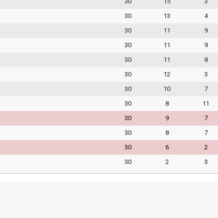
30
15
3
30
13
4
30
11
9
30
11
9
30
11
8
30
12
3
30
10
7
30
8
11
30
9
7
30
8
7
30
6
2
30
2
3