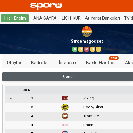
ANA SAYFA
İLK11 KUR
At Yarışı Bankoları
TV'
Hızlı Erişim
Stroemsgodset
G
B
M
B
B
Yeni
Olaylar
Kadrolar
İstatistik
Baskı Haritası
Aks
Genel
Sıra
-
Viking
1
-
Bodo/Glimt
2
-
Tromsoe
3
-
Brann
4