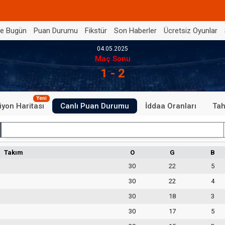
de Bugün
Puan Durumu
Fikstür
Son Haberler
Ücretsiz Oyunlar
04.05.2025
Maç Sonu
1 - 2
Yeni
iyon Haritası
Canlı Puan Durumu
İddaa Oranları
Tah
İç Saha
Takım
O
G
B
30
22
5
30
22
4
30
18
3
30
17
5