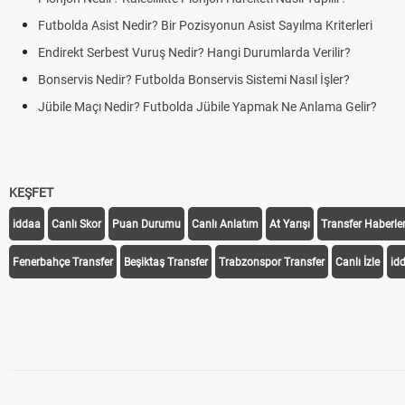
Asist Nedir? Bir Pozisyonun Asist Sayılma Kriterleri
Serbest Vuruş Nedir? Hangi Durumlarda Verilir?
 Nedir? Futbolda Bonservis Sistemi Nasıl İşler?
çı Nedir? Futbolda Jübile Yapmak Ne Anlama Gelir?
KEŞFET
iddaa
Canlı Skor
Puan Durumu
Canlı Anlatım
At Yarışı
Transfer Haberler
Fenerbahçe Transfer
Beşiktaş Transfer
Trabzonspor Transfer
Canlı İzle
id