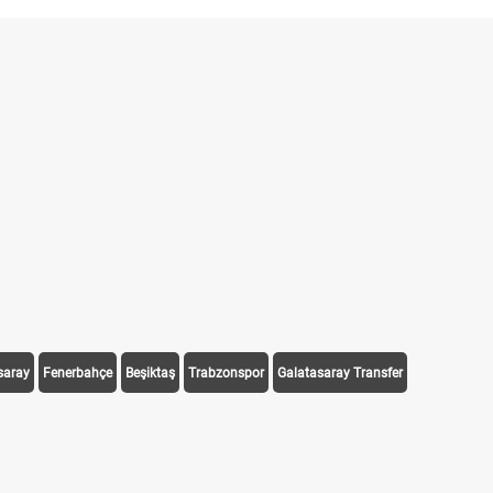
saray
Fenerbahçe
Beşiktaş
Trabzonspor
Galatasaray Transfer