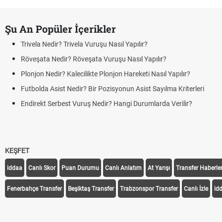
Şu An Popüler İçerikler
Trivela Nedir? Trivela Vuruşu Nasıl Yapılır?
Röveşata Nedir? Röveşata Vuruşu Nasıl Yapılır?
Plonjon Nedir? Kalecilikte Plonjon Hareketi Nasıl Yapılır?
Futbolda Asist Nedir? Bir Pozisyonun Asist Sayılma Kriterleri
Endirekt Serbest Vuruş Nedir? Hangi Durumlarda Verilir?
KEŞFET
iddaa
Canlı Skor
Puan Durumu
Canlı Anlatım
At Yarışı
Transfer Haberler
Fenerbahçe Transfer
Beşiktaş Transfer
Trabzonspor Transfer
Canlı İzle
id