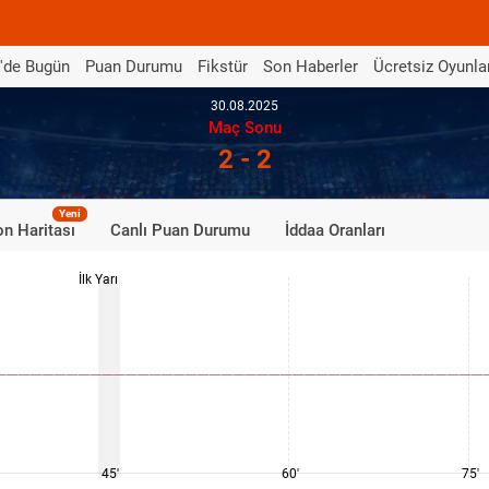
'de Bugün
Puan Durumu
Fikstür
Son Haberler
Ücretsiz Oyunla
30.08.2025
Maç Sonu
2 - 2
Yeni
n Haritası
Canlı Puan Durumu
İddaa Oranları
İlk Yarı
45'
60'
75'