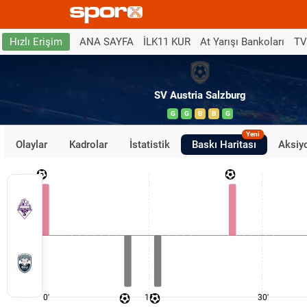
ANA SAYFA
İLK11 KUR
At Yarışı Bankoları
TV
Hızlı Erişim
SV Austria Salzburg
G
G
B
B
G
Yeni
Olaylar
Kadrolar
İstatistik
Baskı Haritası
Aksiyo
0'
15'
30'