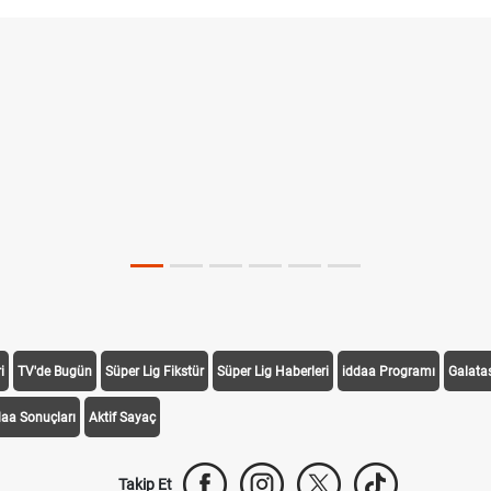
i
TV'de Bugün
Süper Lig Fikstür
Süper Lig Haberleri
iddaa Programı
Galata
daa Sonuçları
Aktif Sayaç
Takip Et