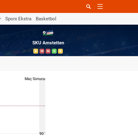
r
Sporx Ekstra
Basketbol
SKU Amstetten
B
M
M
G
B
Maç Sonucu
90 '