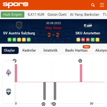
İLK11 KUR
Günün Özeti
At Yarışı Bankoları
TV
Hızlı Erişim
30.08.2025
Maç Sonu
SV Austria Salzburg
SKU Amstetten
2 - 2
G
G
B
B
G
B
M
M
G
B
Yeni
Olaylar
Kadrolar
İstatistik
Baskı Haritası
Aksiyon
0'
15'
30'