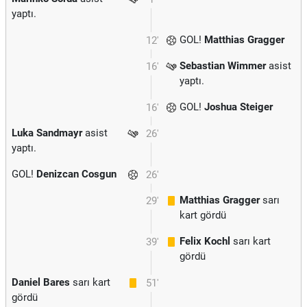
yaptı.
GOL!
Matthias Gragger
12'
Sebastian Wimmer
asist
16'
yaptı.
GOL!
Joshua Steiger
16'
Luka Sandmayr
asist
26'
yaptı.
GOL!
Denizcan Cosgun
26'
Matthias Gragger
sarı
29'
kart gördü
Felix Kochl
sarı kart
39'
gördü
Daniel Bares
sarı kart
51'
gördü