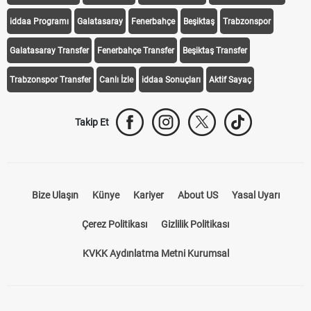
iddaa Programı
Galatasaray
Fenerbahçe
Beşiktaş
Trabzonspor
Galatasaray Transfer
Fenerbahçe Transfer
Beşiktaş Transfer
Trabzonspor Transfer
Canlı İzle
iddaa Sonuçları
Aktif Sayaç
Takip Et
Bize Ulaşın
Künye
Kariyer
About US
Yasal Uyarı
Çerez Politikası
Gizlilik Politikası
KVKK Aydınlatma Metni Kurumsal