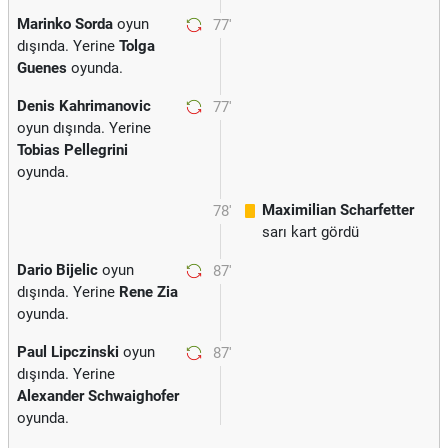
Marinko Sorda
oyun
77'
dışında. Yerine
Tolga
Guenes
oyunda.
Denis Kahrimanovic
77'
oyun dışında. Yerine
Tobias Pellegrini
oyunda.
Maximilian Scharfetter
78'
sarı kart gördü
Dario Bijelic
oyun
87'
dışında. Yerine
Rene Zia
oyunda.
Paul Lipczinski
oyun
87'
dışında. Yerine
Alexander Schwaighofer
oyunda.