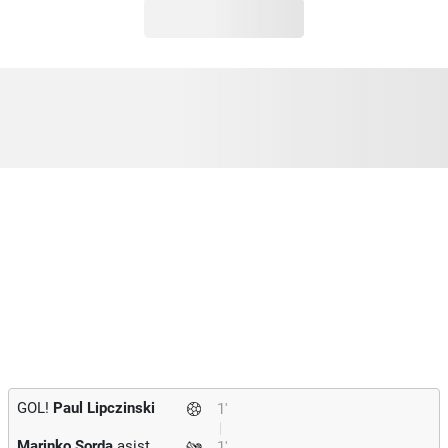
GOL!
Paul Lipczinski
1'
Marinko Sorda
asist
1'