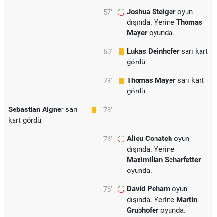
Joshua Steiger
oyun
57'
dışında. Yerine
Thomas
Mayer
oyunda.
Lukas Deinhofer
sarı kart
60'
gördü
Thomas Mayer
sarı kart
73'
gördü
Sebastian Aigner
sarı
73'
kart gördü
Alieu Conateh
oyun
76'
dışında. Yerine
Maximilian Scharfetter
oyunda.
David Peham
oyun
76'
dışında. Yerine
Martin
Grubhofer
oyunda.