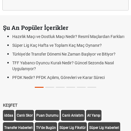
Şu An Popüler İçerikler
Hazırlık Maçı ve Dostluk Maçı Nedir? Resmî Maçlardan Farkları
Süper Lig Kaç Hafta ve Toplam Kaç Maç Oynanır?
Türkiye'de Transfer Dönemi Ne Zaman Başlıyor ve Bitiyor?
TFF Yabancı Oyuncu Kuralı Nedir? Güncel Sezonda Nasıl
Uygulanıyor?
PFDK Nedir? PFDK Açılımı, Görevleri ve Karar Süreci
KEŞFET
iddaa
Canlı Skor
Puan Durumu
Canlı Anlatım
At Yarışı
Transfer Haberleri
TV'de Bugün
Süper Lig Fikstür
Süper Lig Haberleri