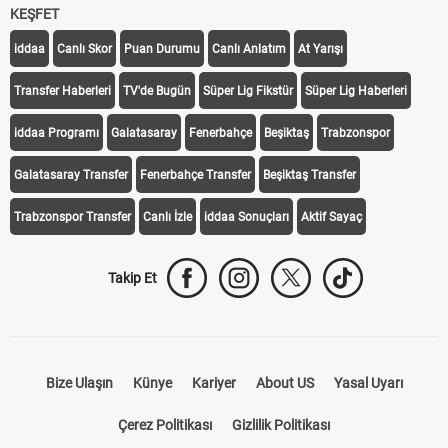
KEŞFET
iddaa
Canlı Skor
Puan Durumu
Canlı Anlatım
At Yarışı
Transfer Haberleri
TV'de Bugün
Süper Lig Fikstür
Süper Lig Haberleri
iddaa Programı
Galatasaray
Fenerbahçe
Beşiktaş
Trabzonspor
Galatasaray Transfer
Fenerbahçe Transfer
Beşiktaş Transfer
Trabzonspor Transfer
Canlı İzle
iddaa Sonuçları
Aktif Sayaç
Takip Et
Bize Ulaşın
Künye
Kariyer
About US
Yasal Uyarı
Çerez Politikası
Gizlilik Politikası