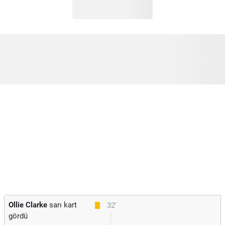
Ollie Clarke
sarı kart
32'
gördü