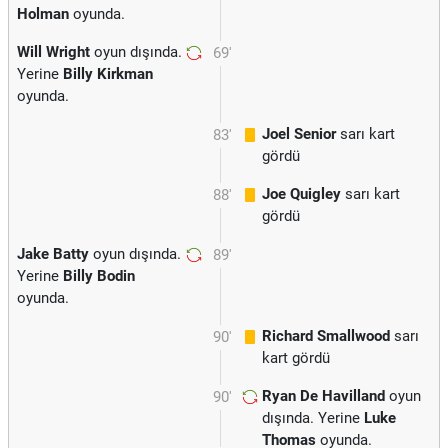
Holman
oyunda.
Will Wright
oyun dışında.
69'
Yerine
Billy Kirkman
oyunda.
Joel Senior
sarı kart
83'
gördü
Joe Quigley
sarı kart
88'
gördü
Jake Batty
oyun dışında.
89'
Yerine
Billy Bodin
oyunda.
Richard Smallwood
sarı
90'
kart gördü
Ryan De Havilland
oyun
90'
dışında. Yerine
Luke
Thomas
oyunda.