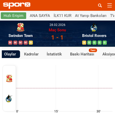
ANA SAYFA
İLK11 KUR
At Yarışı Bankoları
TV
Hızlı Erişim
28.02.2026
Maç Sonu
Swindon Town
Bristol Rovers
1 - 1
M
M
M
M
B
B
G
G
G
G
Yeni
Olaylar
Kadrolar
İstatistik
Baskı Haritası
Aksiyon
0'
15'
30'