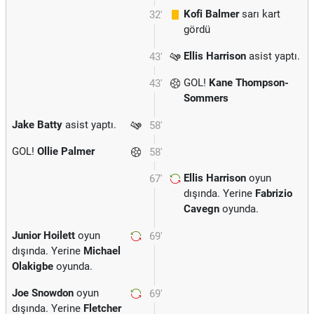
Kofi Balmer
sarı kart
32'
gördü
Ellis Harrison
asist yaptı.
43'
GOL!
Kane Thompson-
43'
Sommers
Jake Batty
asist yaptı.
58'
GOL!
Ollie Palmer
58'
Ellis Harrison
oyun
67'
dışında. Yerine
Fabrizio
Cavegn
oyunda.
Junior Hoilett
oyun
69'
dışında. Yerine
Michael
Olakigbe
oyunda.
Joe Snowdon
oyun
69'
dışında. Yerine
Fletcher