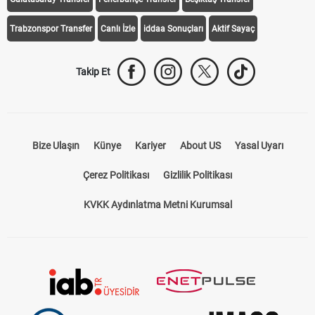
Trabzonspor Transfer
Canlı İzle
iddaa Sonuçları
Aktif Sayaç
Takip Et
Bize Ulaşın
Künye
Kariyer
About US
Yasal Uyarı
Çerez Politikası
Gizlilik Politikası
KVKK Aydınlatma Metni Kurumsal