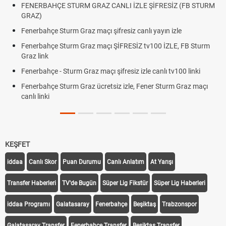
FENERBAHÇE STURM GRAZ CANLI İZLE ŞİFRESİZ (FB STURM
GRAZ)
Fenerbahçe Sturm Graz maçı şifresiz canlı yayın izle
Fenerbahçe Sturm Graz maçı ŞİFRESİZ tv100 İZLE, FB Sturm
Graz link
Fenerbahçe - Sturm Graz maçı şifresiz izle canlı tv100 linki
Fenerbahçe Sturm Graz ücretsiz izle, Fener Sturm Graz maçı
canlı linki
KEŞFET
iddaa
Canlı Skor
Puan Durumu
Canlı Anlatım
At Yarışı
Transfer Haberleri
TV'de Bugün
Süper Lig Fikstür
Süper Lig Haberleri
iddaa Programı
Galatasaray
Fenerbahçe
Beşiktaş
Trabzonspor
Galatasaray Transfer
Fenerbahçe Transfer
Beşiktaş Transfer