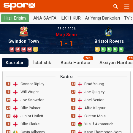
ANA SAYFA
İLK11 KUR
At Yarışı Bankoları
TV'
Hızlı Erişim
28.02.2026
Maç Sonu
Swindon Town
Bristol Rovers
1 - 1
M
M
M
M
B
B
G
G
G
G
Yeni
Ye
Kadrolar
İstatistik
Baskı Haritası
Aksiyon Haritas
Kadro
Connor Ripley
Brad Young
1
13
Will Wright
Joe Quigley
5
27
Joe Snowdon
Joel Senior
19
2
Ollie Palmer
Alfie Kilgour
28
5
Junior Hoilett
Clinton Mola
30
6
Ollie Clarke
Yusuf Akhamrich
8
10
Gavin Kilkenny
Kane Thompson-Sommers
18
14