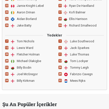
Jamie Knight-Lebel
Ryan De Havilland
22
15
Aaron Drinan
Kofi Balmer
23
17
Aidan Borland
Ellis Harrison
25
19
Jake Batty
Richard Smallwood
26
36
Yedekler
Tom Nichols
Luke Southwood
7
1
Lewis Ward
Jack Sparkes
12
3
Fletcher Holman
Luke Thomas
24
11
Michael Olakigbe
Tom Lockyer
29
12
Billy Bodin
Tommy Leigh
31
24
Joel McGregor
Fabrizio Cavegn
33
29
Billy Kirkman
Mees Rijks
34
35
Şu An Popüler İçerikler