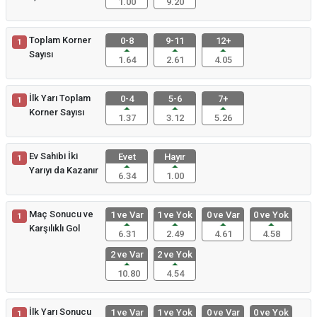
1.00
9.20
Toplam Korner
0-8
9-11
12+
1
Sayısı
1.64
2.61
4.05
İlk Yarı Toplam
0-4
5-6
7+
1
Korner Sayısı
1.37
3.12
5.26
Ev Sahibi İki
Evet
Hayır
1
Yarıyı da Kazanır
6.34
1.00
Maç Sonucu ve
1 ve Var
1 ve Yok
0 ve Var
0 ve Yok
1
Karşılıklı Gol
6.31
2.49
4.61
4.58
2 ve Var
2 ve Yok
10.80
4.54
İlk Yarı Sonucu
1 ve Var
1 ve Yok
0 ve Var
0 ve Yok
1