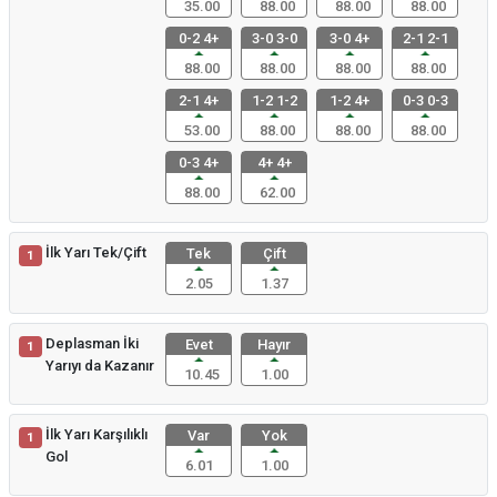
35.00
88.00
88.00
88.00
0-2 4+
3-0 3-0
3-0 4+
2-1 2-1
88.00
88.00
88.00
88.00
2-1 4+
1-2 1-2
1-2 4+
0-3 0-3
53.00
88.00
88.00
88.00
0-3 4+
4+ 4+
88.00
62.00
İlk Yarı Tek/Çift
Tek
Çift
1
2.05
1.37
Deplasman İki
Evet
Hayır
1
Yarıyı da Kazanır
10.45
1.00
İlk Yarı Karşılıklı
Var
Yok
1
Gol
6.01
1.00