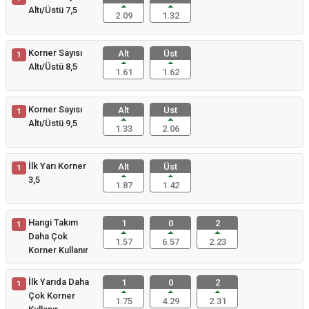
Altı/Üstü 7,5
2.09
1.32
Korner Sayısı
Alt
Üst
1
Altı/Üstü 8,5
1.61
1.62
Korner Sayısı
Alt
Üst
1
Altı/Üstü 9,5
1.33
2.06
İlk Yarı Korner
Alt
Üst
1
3,5
1.87
1.42
Hangi Takım
1
0
2
1
Daha Çok
1.57
6.57
2.23
Korner Kullanır
İlk Yarıda Daha
1
0
2
1
Çok Korner
1.75
4.29
2.31