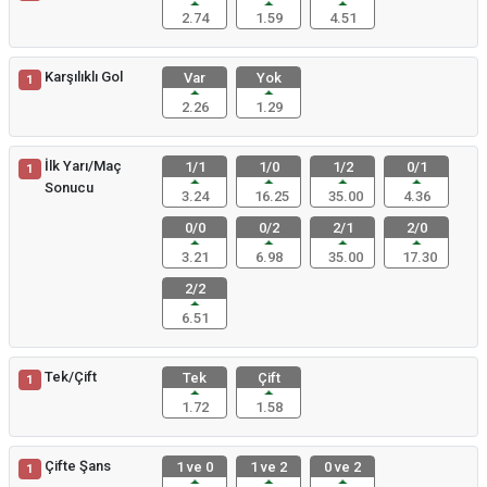
2.74
1.59
4.51
Karşılıklı Gol
Var
Yok
1
2.26
1.29
İlk Yarı/Maç
1/1
1/0
1/2
0/1
1
Sonucu
3.24
16.25
35.00
4.36
0/0
0/2
2/1
2/0
3.21
6.98
35.00
17.30
2/2
6.51
Tek/Çift
Tek
Çift
1
1.72
1.58
Çifte Şans
1 ve 0
1 ve 2
0 ve 2
1