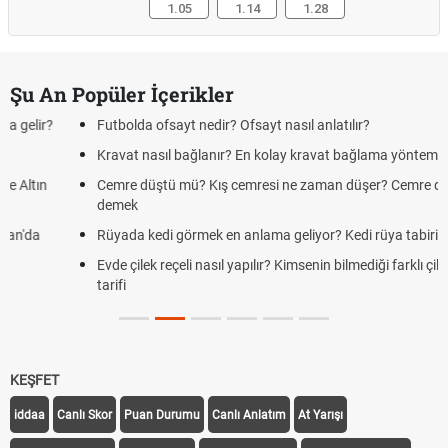
1.05
1.14
1.28
Şu An Popüler İçerikler
Futbolda ofsayt nedir? Ofsayt nasıl anlatılır?
Kravat nasıl bağlanır? En kolay kravat bağlama yöntemi
Cemre düştü mü? Kış cemresi ne zaman düşer? Cemre düştü ne
demek
Rüyada kedi görmek en anlama geliyor? Kedi rüya tabiri
Evde çilek reçeli nasıl yapılır? Kimsenin bilmediği farklı çilek reçeli
tarifi
KEŞFET
iddaa
Canlı Skor
Puan Durumu
Canlı Anlatım
At Yarışı