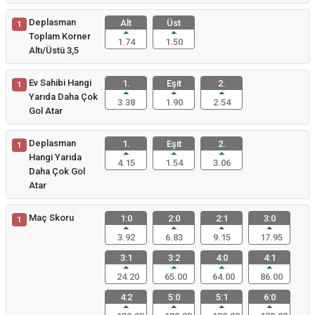
Deplasman
Alt
Üst
1
Toplam Korner
1.74
1.50
Altı/Üstü 3,5
Ev Sahibi Hangi
1.
Eşit
2.
1
Yarıda Daha Çok
3.38
1.90
2.54
Gol Atar
Deplasman
1.
Eşit
2.
1
Hangi Yarıda
4.15
1.54
3.06
Daha Çok Gol
Atar
Maç Skoru
1:0
2:0
2:1
3:0
1
3.92
6.83
9.15
17.95
3:1
3:2
4:0
4:1
24.20
65.00
64.00
86.00
4:2
5:0
5:1
6:0