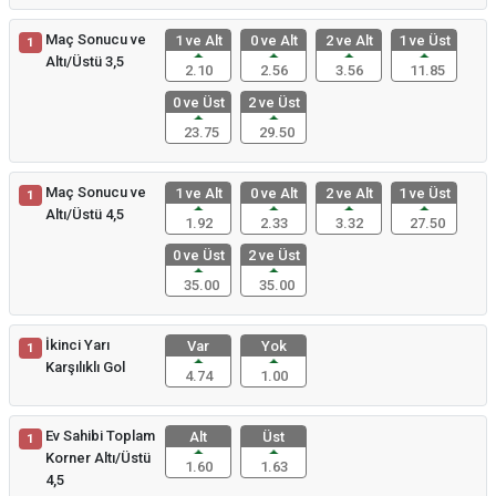
Maç Sonucu ve
1 ve Alt
0 ve Alt
2 ve Alt
1 ve Üst
1
Altı/Üstü 3,5
2.10
2.56
3.56
11.85
0 ve Üst
2 ve Üst
23.75
29.50
Maç Sonucu ve
1 ve Alt
0 ve Alt
2 ve Alt
1 ve Üst
1
Altı/Üstü 4,5
1.92
2.33
3.32
27.50
0 ve Üst
2 ve Üst
35.00
35.00
İkinci Yarı
Var
Yok
1
Karşılıklı Gol
4.74
1.00
Ev Sahibi Toplam
Alt
Üst
1
Korner Altı/Üstü
1.60
1.63
4,5