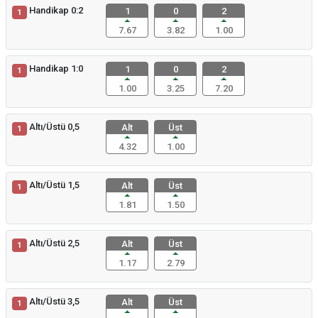
Handikap 0:2
1
0
2
1
7.67
3.82
1.00
Handikap 1:0
1
0
2
1
1.00
3.25
7.20
Altı/Üstü 0,5
Alt
Üst
1
4.32
1.00
Altı/Üstü 1,5
Alt
Üst
1
1.81
1.50
Altı/Üstü 2,5
Alt
Üst
1
1.17
2.79
Altı/Üstü 3,5
Alt
Üst
1