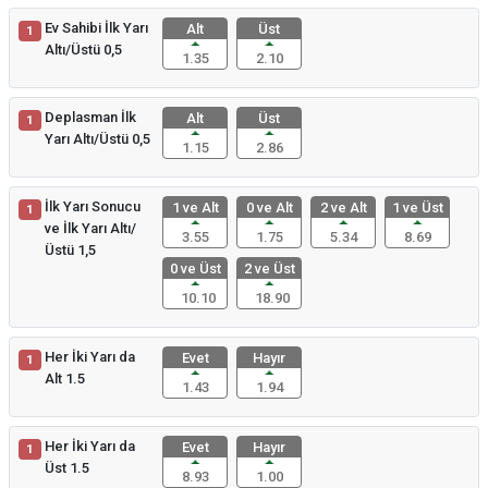
Ev Sahibi İlk Yarı
Alt
Üst
1
Altı/Üstü 0,5
1.35
2.10
Deplasman İlk
Alt
Üst
1
Yarı Altı/Üstü 0,5
1.15
2.86
İlk Yarı Sonucu
1 ve Alt
0 ve Alt
2 ve Alt
1 ve Üst
1
ve İlk Yarı Altı/
3.55
1.75
5.34
8.69
Üstü 1,5
0 ve Üst
2 ve Üst
10.10
18.90
Her İki Yarı da
Evet
Hayır
1
Alt 1.5
1.43
1.94
Her İki Yarı da
Evet
Hayır
1
Üst 1.5
8.93
1.00