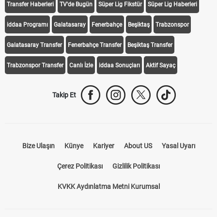
Transfer Haberleri
TV'de Bugün
Süper Lig Fikstür
Süper Lig Haberleri
iddaa Programı
Galatasaray
Fenerbahçe
Beşiktaş
Trabzonspor
Galatasaray Transfer
Fenerbahçe Transfer
Beşiktaş Transfer
Trabzonspor Transfer
Canlı İzle
iddaa Sonuçları
Aktif Sayaç
Takip Et
Bize Ulaşın
Künye
Kariyer
About US
Yasal Uyarı
Çerez Politikası
Gizlilik Politikası
KVKK Aydınlatma Metni Kurumsal