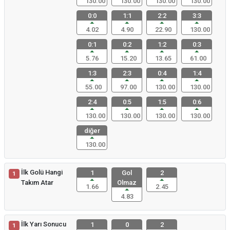
130.00
130.00
130.00
130.00
0:0
1:1
2:2
3:3
4.02
4.90
22.90
130.00
0:1
0:2
1:2
0:3
5.76
15.20
13.65
61.00
1:3
2:3
0:4
1:4
55.00
97.00
130.00
130.00
2:4
0:5
1:5
0:6
130.00
130.00
130.00
130.00
diğer
130.00
İlk Golü Hangi
1
Gol
2
1
Takım Atar
Olmaz
1.66
2.45
4.83
İlk Yarı Sonucu
1
0
2
1