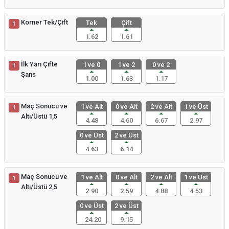
Korner Tek/Çift
Tek
Çift
1
1.62
1.61
İlk Yarı Çifte
1 ve 0
1 ve 2
0 ve 2
1
Şans
1.00
1.63
1.17
Maç Sonucu ve
1 ve Alt
0 ve Alt
2 ve Alt
1 ve Üst
1
Altı/Üstü 1,5
4.48
4.60
6.67
2.97
0 ve Üst
2 ve Üst
4.63
6.14
Maç Sonucu ve
1 ve Alt
0 ve Alt
2 ve Alt
1 ve Üst
1
Altı/Üstü 2,5
2.90
2.59
4.88
4.53
0 ve Üst
2 ve Üst
24.20
9.15