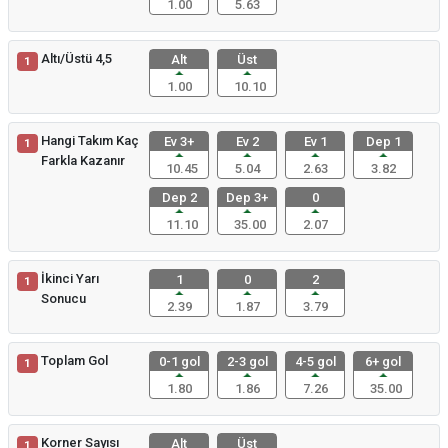
1.00
5.63
Altı/Üstü 4,5
Alt
Üst
1
1.00
10.10
Hangi Takım Kaç
Ev 3+
Ev 2
Ev 1
Dep 1
1
Farkla Kazanır
10.45
5.04
2.63
3.82
Dep 2
Dep 3+
0
11.10
35.00
2.07
İkinci Yarı
1
0
2
1
Sonucu
2.39
1.87
3.79
Toplam Gol
0-1 gol
2-3 gol
4-5 gol
6+ gol
1
1.80
1.86
7.26
35.00
Korner Sayısı
Alt
Üst
1