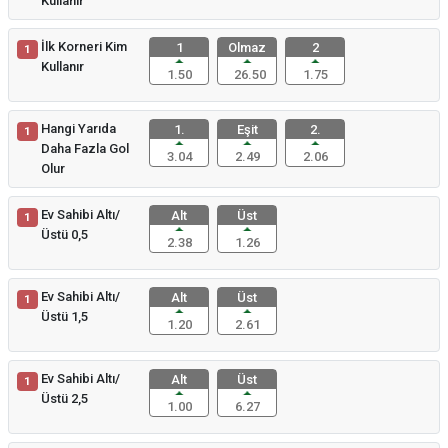
Kullanır
İlk Korneri Kim
1
Olmaz
2
1
Kullanır
1.50
26.50
1.75
Hangi Yarıda
1.
Eşit
2.
1
Daha Fazla Gol
3.04
2.49
2.06
Olur
Ev Sahibi Altı/
Alt
Üst
1
Üstü 0,5
2.38
1.26
Ev Sahibi Altı/
Alt
Üst
1
Üstü 1,5
1.20
2.61
Ev Sahibi Altı/
Alt
Üst
1
Üstü 2,5
1.00
6.27