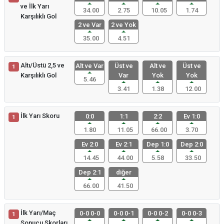
ve İlk Yarı
34.00
2.75
10.05
1.74
Karşılıklı Gol
2 ve Var
2 ve Yok
35.00
4.51
Altı/Üstü 2,5 ve
Alt ve Var
Üst ve
Alt ve
Üst ve
1
Karşılıklı Gol
Var
Yok
Yok
5.46
3.41
1.38
12.00
İlk Yarı Skoru
0:0
1:1
2:2
Ev 1:0
1
1.80
11.05
66.00
3.70
Ev 2:0
Ev 2:1
Dep 1:0
Dep 2:0
14.45
44.00
5.58
33.50
Dep 2:1
diğer
66.00
41.50
İlk Yarı/Maç
0-0 0-0
0-0 0-1
0-0 0-2
0-0 0-3
1
Sonucu Skorları