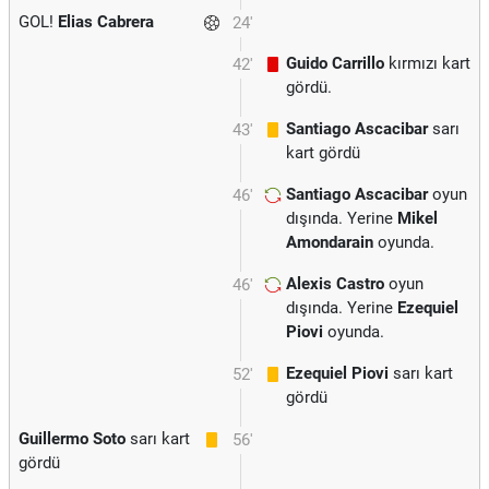
GOL!
Elias Cabrera
24'
Guido Carrillo
kırmızı kart
42'
gördü.
Santiago Ascacibar
sarı
43'
kart gördü
Santiago Ascacibar
oyun
46'
dışında. Yerine
Mikel
Amondarain
oyunda.
Alexis Castro
oyun
46'
dışında. Yerine
Ezequiel
Piovi
oyunda.
Ezequiel Piovi
sarı kart
52'
gördü
Guillermo Soto
sarı kart
56'
gördü