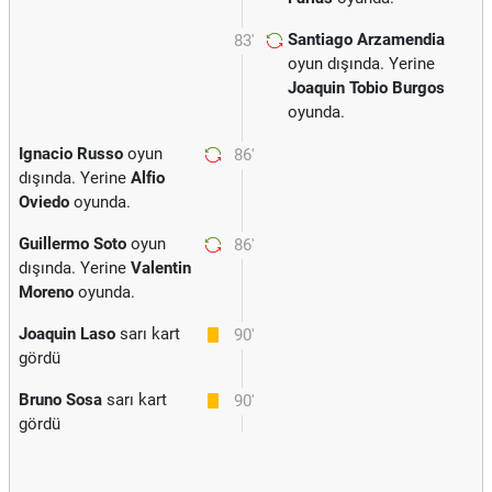
Santiago Arzamendia
83'
oyun dışında. Yerine
Joaquin Tobio Burgos
oyunda.
Ignacio Russo
oyun
86'
dışında. Yerine
Alfio
Oviedo
oyunda.
Guillermo Soto
oyun
86'
dışında. Yerine
Valentin
Moreno
oyunda.
Joaquin Laso
sarı kart
90'
gördü
Bruno Sosa
sarı kart
90'
gördü