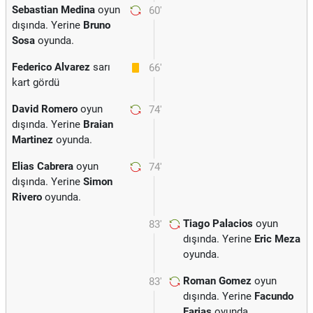
Sebastian Medina
oyun
60'
dışında. Yerine
Bruno
Sosa
oyunda.
Federico Alvarez
sarı
66'
kart gördü
David Romero
oyun
74'
dışında. Yerine
Braian
Martinez
oyunda.
Elias Cabrera
oyun
74'
dışında. Yerine
Simon
Rivero
oyunda.
Tiago Palacios
oyun
83'
dışında. Yerine
Eric Meza
oyunda.
Roman Gomez
oyun
83'
dışında. Yerine
Facundo
Farias
oyunda.