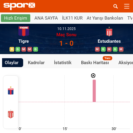
ANA SAYFA
İLK11 KUR
At Yarışı Bankoları
TV
Hızlı Erişim
10.11.2025
Maç Sonu
Tigre
Estudiantes
1 - 0
B
G
M
M
G
M
G
M
G
M
Yeni
Olaylar
Kadrolar
İstatistik
Baskı Haritası
Aksiyon
0'
15'
30'