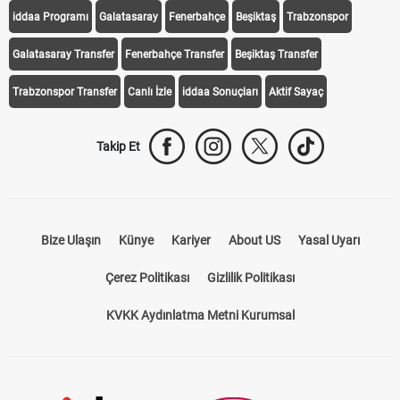
iddaa Programı
Galatasaray
Fenerbahçe
Beşiktaş
Trabzonspor
Galatasaray Transfer
Fenerbahçe Transfer
Beşiktaş Transfer
Trabzonspor Transfer
Canlı İzle
iddaa Sonuçları
Aktif Sayaç
Takip Et
Bize Ulaşın
Künye
Kariyer
About US
Yasal Uyarı
Çerez Politikası
Gizlilik Politikası
KVKK Aydınlatma Metni Kurumsal