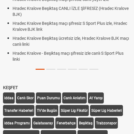
Hradec Kralove Beşiktaş CANLI İZLE ŞİFRESİZ (Hradec Kralove
BJK)
Hradec Kralove Beşiktaş maçı şifresiz S Sport Plus izle, Hradec
Kralove BJK link
Hradec Kralove Beşiktaş ücretsiz izle, Hradec Kralove BJK maçı
canlı linki
Hradec Kralove - Beşiktaş maçı şifresiz izle canlı S Sport Plus
linki
KEŞFET
iddaa
Canlı Skor
Puan Durumu
Canlı Anlatım
At Yarışı
Transfer Haberleri
TV'de Bugün
Süper Lig Fikstür
Süper Lig Haberleri
iddaa Programı
Galatasaray
Fenerbahçe
Beşiktaş
Trabzonspor