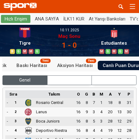
ANA SAYFA
İLK11 KUR
At Yarışı Bankoları
TV'
Hızlı Erişim
10.11.2025
Maç Sonu
Tigre
Estudiantes
1 - 0
B
G
M
M
G
M
G
M
G
M
Yeni
Yeni
stik
Baskı Haritası
Aksiyon Haritası
Canlı Puan Dur
Genel
İç Saha
Dış Saha
Sıra
Takım
O
G
B
M
A
Y
P
-
Rosario Central
16
8
7
1
18
8
31
1
-
Lanus
16
9
3
4
20
13
30
2
-
Boca Juniors
16
8
5
3
28
12
29
3
-
Deportivo Riestra
16
8
4
4
19
12
28
4