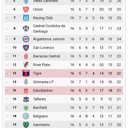
-
Velez Sarsfield
16
7
5
4
19
12
26
5
-
Union
16
6
7
3
20
13
25
6
-
Racing Club
16
7
4
5
16
13
25
7
Central Cordoba de
-
16
5
9
2
17
11
24
8
Santiago
-
Argentinos Juniors
16
7
3
6
18
13
24
9
-
San Lorenzo
16
6
6
4
13
11
24
10
-
Barracas Central
16
5
8
3
19
17
23
11
-
River Plate
16
6
4
6
20
15
22
12
-
Tigre
16
5
7
4
14
13
22
13
-
Gimnasia LP
16
7
1
8
14
16
22
14
-
Estudiantes
16
6
3
7
17
18
21
15
-
Talleres
16
5
6
5
9
12
21
16
-
Banfield
16
6
3
7
15
21
21
17
-
Belgrano
16
4
8
4
13
11
20
18
-
Sarmiento
16
5
5
6
13
17
20
19