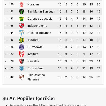
-
Huracan
16
5
5
6
10
15
20
20
-
San Martin San Juan
16
4
7
5
13
16
19
21
-
Defensa y Justicia
16
5
4
7
14
19
19
22
-
Independiente
16
4
6
6
14
13
18
23
-
Atletico Tucuman
16
5
3
8
17
22
18
24
-
Aldosivi
16
5
3
8
13
18
18
25
-
I. Rivadavia
16
3
7
6
14
17
16
26
-
Instituto
16
3
7
6
9
17
16
27
-
Newell's
16
3
5
8
13
23
14
28
-
Godoy Cruz
16
1
9
6
11
19
12
29
Club Atletico
-
16
2
6
8
12
25
12
30
Platense
Şu An Popüler İçerikler
Hradec Kralove Beşiktaş maçı şifresiz canlı yayın izle