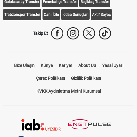
Galatasaray Transfer
Fenerbahçe Transfer
Beşiktaş Transfer
Trabzonspor Transfer
Canlı İzle
iddaa Sonuçları
Aktif Sayaç
Takip Et
Bize Ulaşın
Künye
Kariyer
About US
Yasal Uyarı
Çerez Politikası
Gizlilik Politikası
KVKK Aydınlatma Metni Kurumsal