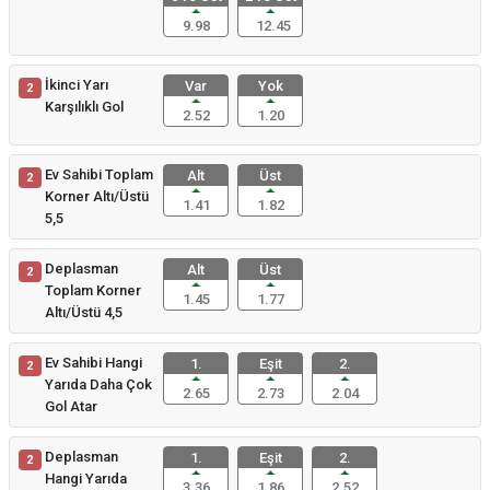
9.98
12.45
İkinci Yarı
Var
Yok
2
Karşılıklı Gol
2.52
1.20
Ev Sahibi Toplam
Alt
Üst
2
Korner Altı/Üstü
1.41
1.82
5,5
Deplasman
Alt
Üst
2
Toplam Korner
1.45
1.77
Altı/Üstü 4,5
Ev Sahibi Hangi
1.
Eşit
2.
2
Yarıda Daha Çok
2.65
2.73
2.04
Gol Atar
Deplasman
1.
Eşit
2.
2
Hangi Yarıda
3.36
1.86
2.52