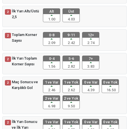
İlk Yarı Altı/Üstü
Alt
Üst
2
2,5
1.00
4.03
Toplam Korner
0-8
9-11
12+
2
Sayısı
2.09
2.42
2.74
İlk Yarı Toplam
0-4
5-6
7+
2
Korner Sayısı
1.56
2.82
3.83
Maç Sonucu ve
1 ve Var
1 ve Yok
0 ve Var
0 ve Yok
2
Karşılıklı Gol
2.46
2.62
4.39
16.50
2 ve Var
2 ve Yok
6.98
9.50
İlk Yarı Sonucu
1 ve Var
1 ve Yok
0 ve Var
0 ve Yok
2
ve İlk Yarı