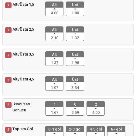
Altı/Üstü 1,5
Alt
Üst
2
4.00
1.00
Altı/Üstü 2,5
Alt
Üst
2
2.10
1.32
Altı/Üstü 3,5
Alt
Üst
2
1.37
1.98
Altı/Üstü 4,5
Alt
Üst
2
1.07
3.34
İkinci Yarı
1
0
2
2
Sonucu
1.67
2.59
4.00
Toplam Gol
0-1 gol
2-3 gol
4-5 gol
6+ gol
2