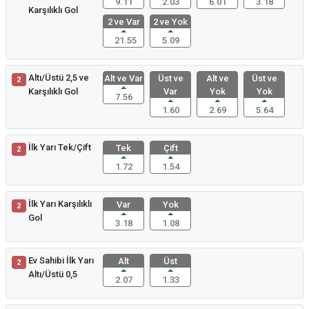
9.11
2.03
6.01
3.18
Karşılıklı Gol
2 ve Var
2 ve Yok
21.55
5.09
Altı/Üstü 2,5 ve
Alt ve Var
Üst ve
Alt ve
Üst ve
2
Karşılıklı Gol
Var
Yok
Yok
7.56
1.60
2.69
5.64
İlk Yarı Tek/Çift
Tek
Çift
2
1.72
1.54
İlk Yarı Karşılıklı
Var
Yok
2
Gol
3.18
1.08
Ev Sahibi İlk Yarı
Alt
Üst
2
Altı/Üstü 0,5
2.07
1.33