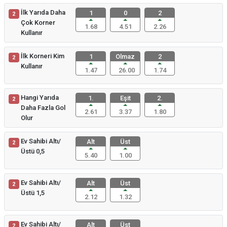
İlk Yarıda Daha
1
0
2
2
Çok Korner
1.68
4.51
2.26
Kullanır
İlk Korneri Kim
1
Olmaz
2
2
Kullanır
1.47
26.00
1.74
Hangi Yarıda
1.
Eşit
2.
2
Daha Fazla Gol
2.61
3.37
1.80
Olur
Ev Sahibi Altı/
Alt
Üst
2
Üstü 0,5
5.40
1.00
Ev Sahibi Altı/
Alt
Üst
2
Üstü 1,5
2.12
1.32
Ev Sahibi Altı/
Alt
Üst
2