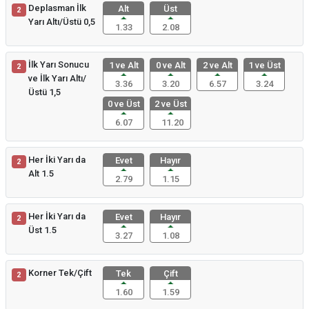
Deplasman İlk
Alt
Üst
2
Yarı Altı/Üstü 0,5
1.33
2.08
İlk Yarı Sonucu
1 ve Alt
0 ve Alt
2 ve Alt
1 ve Üst
2
ve İlk Yarı Altı/
3.36
3.20
6.57
3.24
Üstü 1,5
0 ve Üst
2 ve Üst
6.07
11.20
Her İki Yarı da
Evet
Hayır
2
Alt 1.5
2.79
1.15
Her İki Yarı da
Evet
Hayır
2
Üst 1.5
3.27
1.08
Korner Tek/Çift
Tek
Çift
2
1.60
1.59