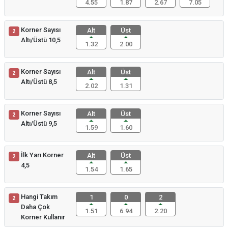
4.55
1.87
2.67
7.05
Korner Sayısı
Alt
Üst
2
Altı/Üstü 10,5
1.32
2.00
Korner Sayısı
Alt
Üst
2
Altı/Üstü 8,5
2.02
1.31
Korner Sayısı
Alt
Üst
2
Altı/Üstü 9,5
1.59
1.60
İlk Yarı Korner
Alt
Üst
2
4,5
1.54
1.65
Hangi Takım
1
0
2
2
Daha Çok
1.51
6.94
2.20
Korner Kullanır