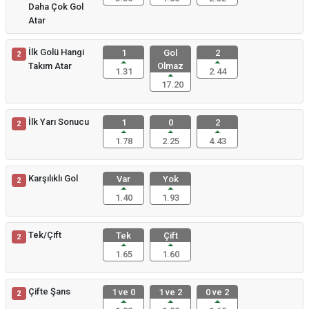
Daha Çok Gol
Atar
İlk Golü Hangi
1
Gol
2
2
Takım Atar
Olmaz
1.31
2.44
17.20
İlk Yarı Sonucu
1
0
2
2
1.78
2.25
4.43
Karşılıklı Gol
Var
Yok
2
1.40
1.93
Tek/Çift
Tek
Çift
2
1.65
1.60
Çifte Şans
1 ve 0
1 ve 2
0 ve 2
2