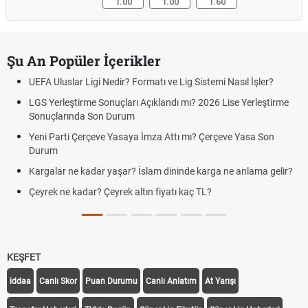
1.00
1.00
1.60
Şu An Popüler İçerikler
 Sistemi Nasıl İşler?
Rüyada altın görmek ne anlama geliyor? 
rüya tabiri
ı? 2026 Lise Yerleştirme
Sabır duası, duaları ve Sabır ile ilgili ayet
sabır nasıl anlatılır?
mı? Çerçeve Yasa Son
Kediler neden kusar? Kedi kustuktan sonr
de karga ne anlama gelir?
Futbolda ofsayt nedir? Ofsayt nasıl anlatı
aç TL?
Kravat nasıl bağlanır? En kolay kravat 
KEŞFET
iddaa
Canlı Skor
Puan Durumu
Canlı Anlatım
At Yarışı