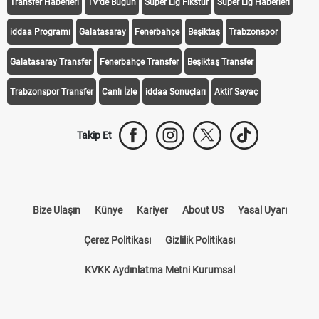
Transfer Haberleri
TV'de Bugün
Süper Lig Fikstür
Süper Lig Haberleri
iddaa Programı
Galatasaray
Fenerbahçe
Beşiktaş
Trabzonspor
Galatasaray Transfer
Fenerbahçe Transfer
Beşiktaş Transfer
Trabzonspor Transfer
Canlı İzle
iddaa Sonuçları
Aktif Sayaç
Takip Et
Bize Ulaşın
Künye
Kariyer
About US
Yasal Uyarı
Çerez Politikası
Gizlilik Politikası
KVKK Aydınlatma Metni Kurumsal