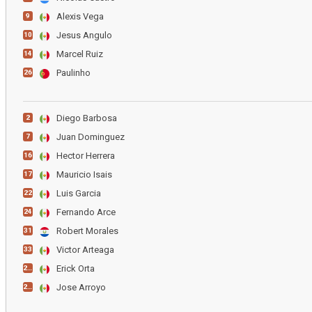
Alexis Vega
9
Jesus Angulo
10
Marcel Ruiz
14
Paulinho
26
Diego Barbosa
2
Juan Dominguez
7
Hector Herrera
16
Mauricio Isais
17
Luis Garcia
22
Fernando Arce
24
Robert Morales
31
Victor Arteaga
33
Erick Orta
206
Jose Arroyo
207