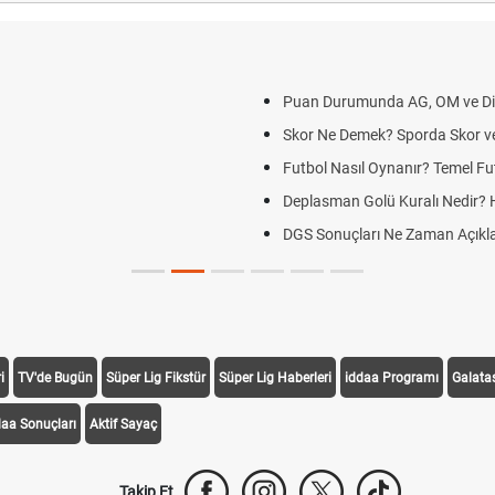
yor?
i Duyurdu
i
TV'de Bugün
Süper Lig Fikstür
Süper Lig Haberleri
iddaa Programı
Galata
daa Sonuçları
Aktif Sayaç
Takip Et