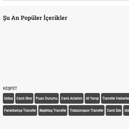
Şu An Popüler İçerikler
Puan Durumunda AG, OM ve Diğer Kısaltmalar Ne Anlama Gelir?
Skor Ne Demek? Sporda Skor ve Sonuç Kavramları
Futbol Nasıl Oynanır? Temel Futbol Kuralları
Deplasman Golü Kuralı Nedir? Hangi Organizasyonlarda Uygulanı
DGS Sonuçları Ne Zaman Açıklanacak 2026? ÖSYM Sonuç Tarihin
KEŞFET
iddaa
Canlı Skor
Puan Durumu
Canlı Anlatım
At Yarışı
Transfer Haberler
Fenerbahçe Transfer
Beşiktaş Transfer
Trabzonspor Transfer
Canlı İzle
id