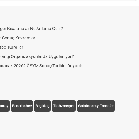
saray
Fenerbahçe
Beşiktaş
Trabzonspor
Galatasaray Transfer