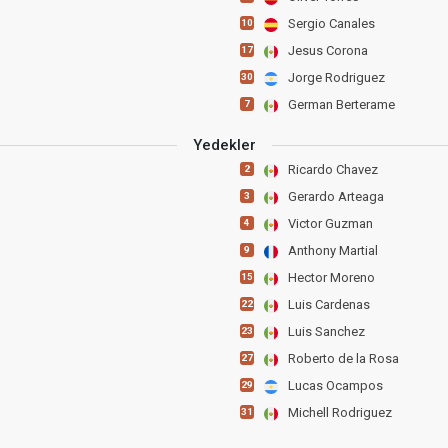
Sergio Canales
10
Jesus Corona
17
Jorge Rodriguez
30
German Berterame
7
Yedekler
Ricardo Chavez
2
Gerardo Arteaga
3
Victor Guzman
4
Anthony Martial
9
Hector Moreno
15
Luis Cardenas
22
Luis Sanchez
23
Roberto de la Rosa
27
Lucas Ocampos
29
Michell Rodriguez
31