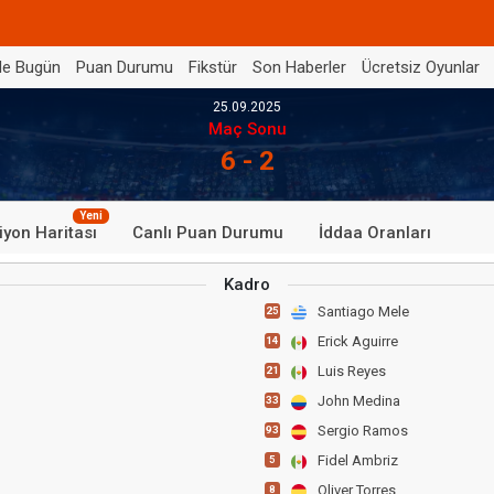
de Bugün
Puan Durumu
Fikstür
Son Haberler
Ücretsiz Oyunlar
25.09.2025
Maç Sonu
6 - 2
Yeni
iyon Haritası
Canlı Puan Durumu
İddaa Oranları
Kadro
Santiago Mele
25
Erick Aguirre
14
Luis Reyes
21
John Medina
33
Sergio Ramos
93
Fidel Ambriz
5
Oliver Torres
8