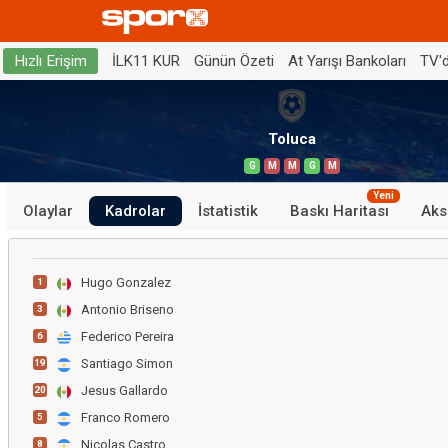
İLK11 KUR
Günün Özeti
At Yarışı Bankoları
TV'
Hızlı Erişim
Toluca
G
M
M
G
M
Yeni
Olaylar
Kadrolar
İstatistik
Baskı Haritası
Aks
Hugo Gonzalez
1
Antonio Briseno
3
Federico Pereira
6
Santiago Simon
19
Jesus Gallardo
20
Franco Romero
5
Nicolas Castro
8