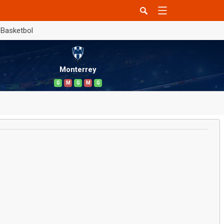
Basketbol
Monterrey
G
M
G
M
G