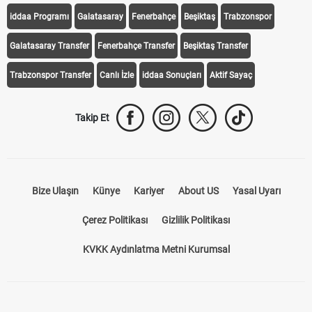
iddaa Programı
Galatasaray
Fenerbahçe
Beşiktaş
Trabzonspor
Galatasaray Transfer
Fenerbahçe Transfer
Beşiktaş Transfer
Trabzonspor Transfer
Canlı İzle
iddaa Sonuçları
Aktif Sayaç
Takip Et
Bize Ulaşın
Künye
Kariyer
About US
Yasal Uyarı
Çerez Politikası
Gizlilik Politikası
KVKK Aydınlatma Metni Kurumsal