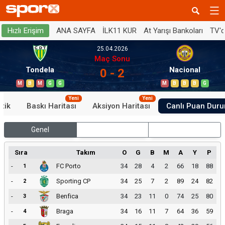
ANA SAYFA
İLK11 KUR
At Yarışı Bankoları
TV'
Hızlı Erişim
25.04.2026
Maç Sonu
Tondela
Nacional
0 - 2
M
B
M
G
G
M
B
B
B
G
Yeni
Yeni
stik
Baskı Haritası
Aksiyon Haritası
Canlı Puan Dur
Genel
İç Saha
Dış Saha
Sıra
Takım
O
G
B
M
A
Y
P
-
FC Porto
34
28
4
2
66
18
88
1
-
Sporting CP
34
25
7
2
89
24
82
2
-
Benfica
34
23
11
0
74
25
80
3
-
Braga
34
16
11
7
64
36
59
4