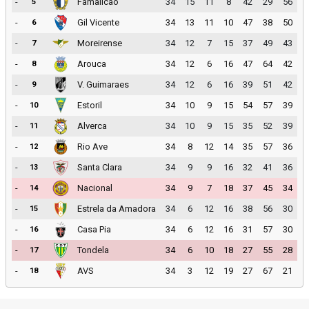
-
Famalicao
34
15
11
8
42
29
56
5
-
Gil Vicente
34
13
11
10
47
38
50
6
-
Moreirense
34
12
7
15
37
49
43
7
-
Arouca
34
12
6
16
47
64
42
8
-
V. Guimaraes
34
12
6
16
39
51
42
9
-
Estoril
34
10
9
15
54
57
39
10
-
Alverca
34
10
9
15
35
52
39
11
-
Rio Ave
34
8
12
14
35
57
36
12
-
Santa Clara
34
9
9
16
32
41
36
13
-
Nacional
34
9
7
18
37
45
34
14
-
Estrela da Amadora
34
6
12
16
38
56
30
15
-
Casa Pia
34
6
12
16
31
57
30
16
-
Tondela
34
6
10
18
27
55
28
17
-
AVS
34
3
12
19
27
67
21
18