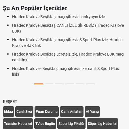
Şu An Popüler İçerikler
Hradec Kralove Beşiktaş maçı şifresiz canlı yayın izle
Hradec Kralove Beşiktaş CANLI İZLE ŞİFRESİZ (Hradec Kralove
BJK)
Hradec Kralove Beşiktaş maçı şifresiz S Sport Plus izle, Hradec
Kralove BJK link
Hradec Kralove Beşiktaş ücretsiz izle, Hradec Kralove BJK maçı
canlı linki
Hradec Kralove - Beşiktaş maçı şifresiz izle canlı S Sport Plus
linki
KEŞFET
iddaa
Canlı Skor
Puan Durumu
Canlı Anlatım
At Yarışı
Transfer Haberleri
TV'de Bugün
Süper Lig Fikstür
Süper Lig Haberleri