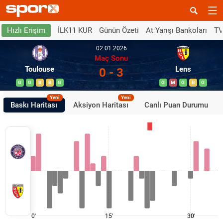
İLK11 KUR
Günün Özeti
At Yarışı Bankoları
TV
Hızlı Erişim
02.01.2026
Maç Sonu
Toulouse
Lens
0 - 3
G
G
B
B
G
G
M
G
B
G
Yeni
Yeni
Baskı Haritası
Aksiyon Haritası
Canlı Puan Durumu
0'
15'
30'