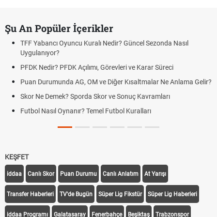
Şu An Popüler İçerikler
TFF Yabancı Oyuncu Kuralı Nedir? Güncel Sezonda Nasıl
Uygulanıyor?
PFDK Nedir? PFDK Açılımı, Görevleri ve Karar Süreci
Puan Durumunda AG, OM ve Diğer Kısaltmalar Ne Anlama Gelir?
Skor Ne Demek? Sporda Skor ve Sonuç Kavramları
Futbol Nasıl Oynanır? Temel Futbol Kuralları
KEŞFET
iddaa
Canlı Skor
Puan Durumu
Canlı Anlatım
At Yarışı
Transfer Haberleri
TV'de Bugün
Süper Lig Fikstür
Süper Lig Haberleri
iddaa Programı
Galatasaray
Fenerbahçe
Beşiktaş
Trabzonspor