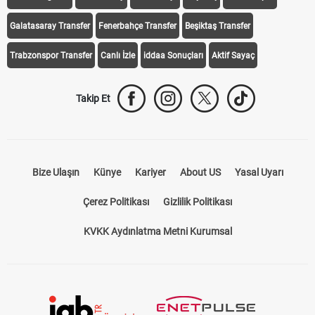
Galatasaray Transfer
Fenerbahçe Transfer
Beşiktaş Transfer
Trabzonspor Transfer
Canlı İzle
iddaa Sonuçları
Aktif Sayaç
Takip Et
Bize Ulaşın
Künye
Kariyer
About US
Yasal Uyarı
Çerez Politikası
Gizlilik Politikası
KVKK Aydınlatma Metni Kurumsal