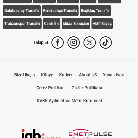
iddaa Programı
Galatasaray
Fenerbahçe
Beşiktaş
Trabzonspor
Galatasaray Transfer
Fenerbahçe Transfer
Beşiktaş Transfer
Trabzonspor Transfer
Canlı İzle
iddaa Sonuçları
Aktif Sayaç
Takip Et
Bize Ulaşın
Künye
Kariyer
About US
Yasal Uyarı
Çerez Politikası
Gizlilik Politikası
KVKK Aydınlatma Metni Kurumsal