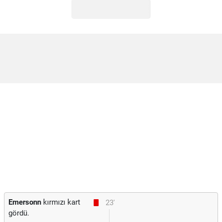
Emersonn
kırmızı kart
23'
gördü.