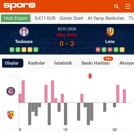
İLK11 KUR
Günün Özeti
At Yarışı Bankoları
TV
Hızlı Erişim
02.01.2026
Maç Sonu
Toulouse
Lens
0 - 3
G
G
B
B
G
M
G
M
G
B
Yeni
Olaylar
Kadrolar
İstatistik
Baskı Haritası
Aksiyon
0'
15'
30'