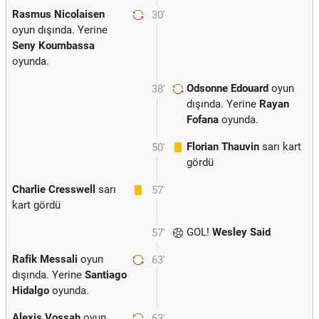
Rasmus Nicolaisen
30'
oyun dışında. Yerine
Seny Koumbassa
oyunda.
Odsonne Edouard
oyun
38'
dışında. Yerine
Rayan
Fofana
oyunda.
Florian Thauvin
sarı kart
50'
gördü
Charlie Cresswell
sarı
57'
kart gördü
GOL!
Wesley Said
57'
Rafik Messali
oyun
63'
dışında. Yerine
Santiago
Hidalgo
oyunda.
Alexis Vossah
oyun
63'