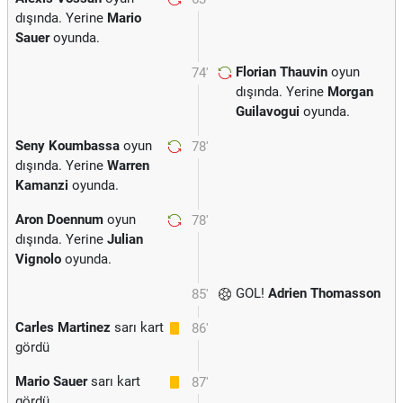
dışında. Yerine
Mario
Sauer
oyunda.
Florian Thauvin
oyun
74'
dışında. Yerine
Morgan
Guilavogui
oyunda.
Seny Koumbassa
oyun
78'
dışında. Yerine
Warren
Kamanzi
oyunda.
Aron Doennum
oyun
78'
dışında. Yerine
Julian
Vignolo
oyunda.
GOL!
Adrien Thomasson
85'
Carles Martinez
sarı kart
86'
gördü
Mario Sauer
sarı kart
87'
gördü