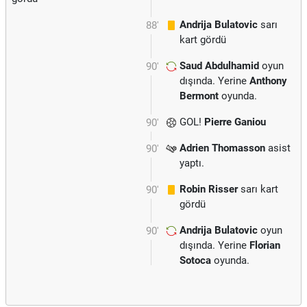
Andrija Bulatovic
sarı
88'
kart gördü
Saud Abdulhamid
oyun
90'
dışında. Yerine
Anthony
Bermont
oyunda.
GOL!
Pierre Ganiou
90'
Adrien Thomasson
asist
90'
yaptı.
Robin Risser
sarı kart
90'
gördü
Andrija Bulatovic
oyun
90'
dışında. Yerine
Florian
Sotoca
oyunda.