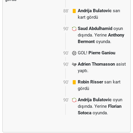
Andrija Bulatovic
sarı
88'
kart gördü
Saud Abdulhamid
oyun
90'
dışında. Yerine
Anthony
Bermont
oyunda.
GOL!
Pierre Ganiou
90'
Adrien Thomasson
asist
90'
yaptı.
Robin Risser
sarı kart
90'
gördü
Andrija Bulatovic
oyun
90'
dışında. Yerine
Florian
Sotoca
oyunda.