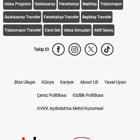
iddaa Programı
Galatasaray
Fenerbahçe
Beşiktaş
Trabzonspor
Galatasaray Transfer
Fenerbahçe Transfer
Beşiktaş Transfer
Trabzonspor Transfer
Canlı İzle
iddaa Sonuçları
Aktif Sayaç
Takip Et
Bize Ulaşın
Künye
Kariyer
About US
Yasal Uyarı
Çerez Politikası
Gizlilik Politikası
KVKK Aydınlatma Metni Kurumsal