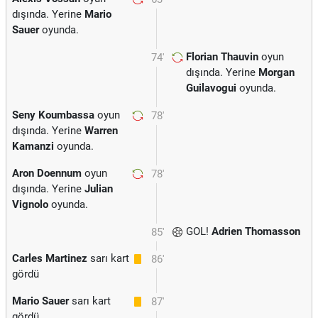
dışında. Yerine
Mario
Sauer
oyunda.
Florian Thauvin
oyun
74'
dışında. Yerine
Morgan
Guilavogui
oyunda.
Seny Koumbassa
oyun
78'
dışında. Yerine
Warren
Kamanzi
oyunda.
Aron Doennum
oyun
78'
dışında. Yerine
Julian
Vignolo
oyunda.
GOL!
Adrien Thomasson
85'
Carles Martinez
sarı kart
86'
gördü
Mario Sauer
sarı kart
87'
gördü