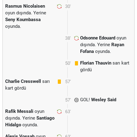
Rasmus Nicolaisen
30'
oyun dışında. Yerine
Seny Koumbassa
oyunda.
Odsonne Edouard
oyun
38'
dışında. Yerine
Rayan
Fofana
oyunda.
Florian Thauvin
sarı kart
50'
gördü
Charlie Cresswell
sarı
57'
kart gördü
GOL!
Wesley Said
57'
Rafik Messali
oyun
63'
dışında. Yerine
Santiago
Hidalgo
oyunda.
Alexis Vossah
oyun
63'