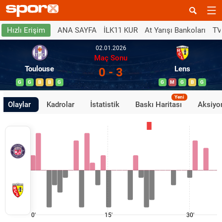
ANA SAYFA
İLK11 KUR
At Yarışı Bankoları
TV
Hızlı Erişim
02.01.2026
Maç Sonu
Toulouse
Lens
0 - 3
G
G
B
B
G
G
M
G
B
G
Yeni
Olaylar
Kadrolar
İstatistik
Baskı Haritası
Aksiyon
0'
15'
30'