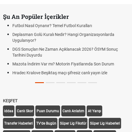
Şu An Popüler İçerikler
Futbol Nasıl Oynanır? Temel Futbol Kuralları
Deplasman Golü Kuralı Nedir? Hangi Organizasyonlarda
Uygulanıyor?
DGS Sonuçları Ne Zaman Açıklanacak 2026? ÖSYM Sonuç
Tarihini Duyurdu
Mazota İndirim Var mı? Motorin Fiyatlarında Son Durum
Hradec Kralove Beşiktaş maçı şifresiz canlı yayın izle
KEŞFET
iddaa
Canlı Skor
Puan Durumu
Canlı Anlatım
At Yarışı
Transfer Haberleri
TV'de Bugün
Süper Lig Fikstür
Süper Lig Haberleri