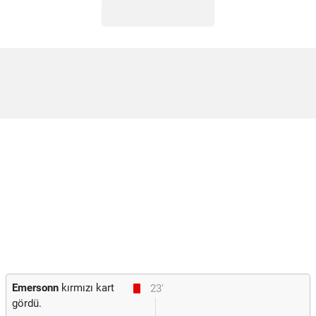
Emersonn
kırmızı kart
23'
gördü.