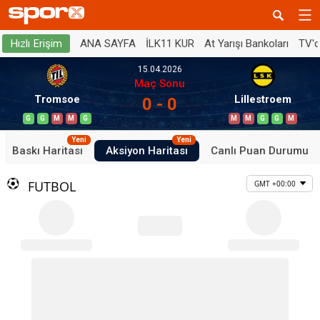
ANA SAYFA
İLK11 KUR
At Yarışı Bankoları
TV'
Hızlı Erişim
15.04.2026
Maç Sonu
Tromsoe
Lillestroem
0 - 0
G
G
M
M
G
M
M
G
G
M
Yeni
Yeni
Baskı Haritası
Aksiyon Haritası
Canlı Puan Durumu
FUTBOL
GMT +00:00