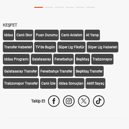
KEŞFET
iddaa
Canlı Skor
Puan Durumu
Canlı Anlatım
At Yarışı
Transfer Haberleri
TV'de Bugün
Süper Lig Fikstür
Süper Lig Haberleri
iddaa Programı
Galatasaray
Fenerbahçe
Beşiktaş
Trabzonspor
Galatasaray Transfer
Fenerbahçe Transfer
Beşiktaş Transfer
Trabzonspor Transfer
Canlı İzle
iddaa Sonuçları
Aktif Sayaç
Takip Et