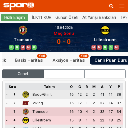
İLK11 KUR
Günün Özeti
At Yarışı Bankoları
TV'
Hızlı Erişim
15.04.2026
Maç Sonu
Tromsoe
Lillestroem
0 - 0
G
G
M
M
G
M
M
G
G
M
Yeni
Yeni
stik
Baskı Haritası
Aksiyon Haritası
Canlı Puan Dur
Genel
İç Saha
Dış Saha
Sıra
Takım
O
G
B
M
A
Y
P
-
Bodo/Glimt
16
12
2
2
41
11
38
1
-
Viking
15
12
1
2
37
14
37
2
-
Tromsoe
16
10
4
2
32
17
34
3
-
Lillestroem
15
8
1
6
22
18
25
4