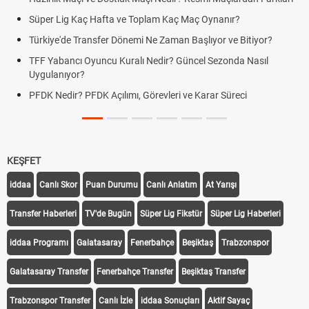
Süper Lig Kaç Hafta ve Toplam Kaç Maç Oynanır?
Türkiye'de Transfer Dönemi Ne Zaman Başlıyor ve Bitiyor?
TFF Yabancı Oyuncu Kuralı Nedir? Güncel Sezonda Nasıl
Uygulanıyor?
PFDK Nedir? PFDK Açılımı, Görevleri ve Karar Süreci
KEŞFET
iddaa
Canlı Skor
Puan Durumu
Canlı Anlatım
At Yarışı
Transfer Haberleri
TV'de Bugün
Süper Lig Fikstür
Süper Lig Haberleri
iddaa Programı
Galatasaray
Fenerbahçe
Beşiktaş
Trabzonspor
Galatasaray Transfer
Fenerbahçe Transfer
Beşiktaş Transfer
Trabzonspor Transfer
Canlı İzle
iddaa Sonuçları
Aktif Sayaç