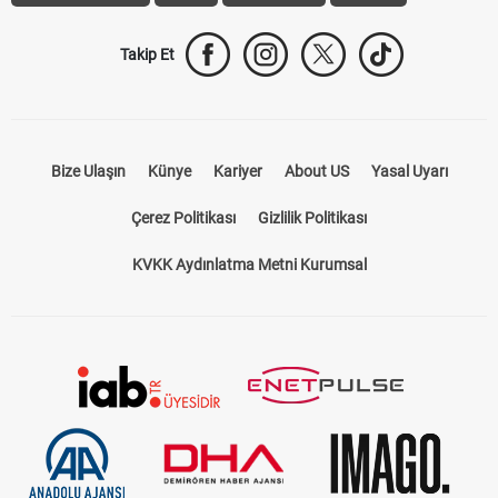
Takip Et
Bize Ulaşın
Künye
Kariyer
About US
Yasal Uyarı
Çerez Politikası
Gizlilik Politikası
KVKK Aydınlatma Metni Kurumsal