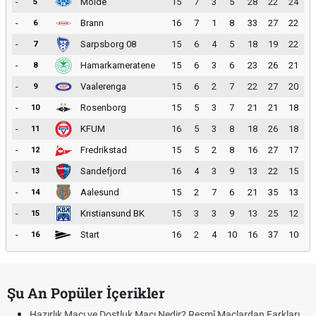
-
Molde
15
7
3
5
28
22
24
5
-
Brann
16
7
1
8
33
27
22
6
-
Sarpsborg 08
15
6
4
5
18
19
22
7
-
Hamarkameratene
15
6
3
6
23
26
21
8
-
Vaalerenga
15
6
2
7
22
27
20
9
-
Rosenborg
15
5
3
7
21
21
18
10
-
KFUM
16
5
3
8
18
26
18
11
-
Fredrikstad
15
5
2
8
16
27
17
12
-
Sandefjord
16
4
3
9
13
22
15
13
-
Aalesund
15
2
7
6
21
35
13
14
-
Kristiansund BK
15
3
3
9
13
25
12
15
-
Start
16
2
4
10
16
37
10
16
Şu An Popüler İçerikler
Hazırlık Maçı ve Dostluk Maçı Nedir? Resmî Maçlardan Farkları