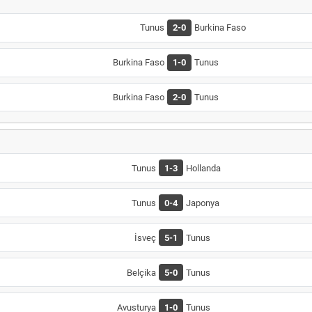
Tunus
2-0
Burkina Faso
Burkina Faso
1-0
Tunus
Burkina Faso
2-0
Tunus
Tunus
1-3
Hollanda
Tunus
0-4
Japonya
İsveç
5-1
Tunus
Belçika
5-0
Tunus
Avusturya
1-0
Tunus