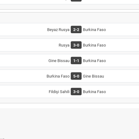
Beyaz Rusya
2-2
Burkina Faso
Rusya
3-0
Burkina Faso
Gine Bissau
1-1
Burkina Faso
Burkina Faso
5-0
Gine Bissau
Fildişi Sahili
3-0
Burkina Faso