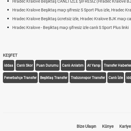
Hradec Kralove Beşiktaş CANLI İZLE ŞİFRESİZ (Hradec Kralove B
Hradec Kralove Beşiktaş maçı şifresiz S Sport Plus izle, Hradec Kr
Hradec Kralove Beşiktaş ücretsiz izle, Hradec Kralove BJK maçı canl
Hradec Kralove - Beşiktaş maçı şifresiz izle canlı S Sport Plus linki
KEŞFET
iddaa
Canlı Skor
Puan Durumu
Canlı Anlatım
At Yarışı
Transfer Haberler
Fenerbahçe Transfer
Beşiktaş Transfer
Trabzonspor Transfer
Canlı İzle
id
Bize Ulaşın
Künye
Kariye