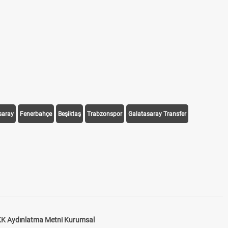
saray
Fenerbahçe
Beşiktaş
Trabzonspor
Galatasaray Transfer
K Aydınlatma Metni Kurumsal