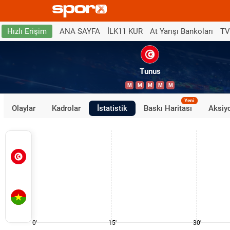
ANA SAYFA
İLK11 KUR
At Yarışı Bankoları
TV
Hızlı Erişim
Tunus
M
M
M
M
M
Yeni
Olaylar
Kadrolar
İstatistik
Baskı Haritası
Aksiyo
0'
15'
30'