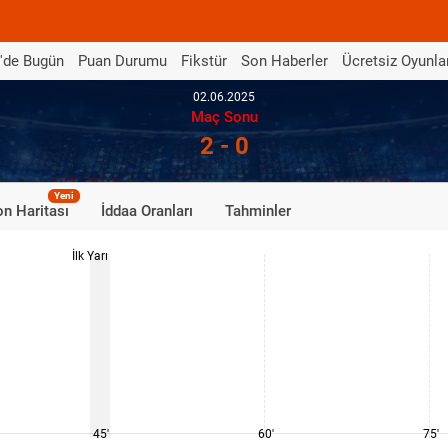
'de Bugün
Puan Durumu
Fikstür
Son Haberler
Ücretsiz Oyunla
02.06.2025
Maç Sonu
2 - 0
Yeni
n Haritası
İddaa Oranları
Tahminler
İlk Yarı
45'
60'
75'