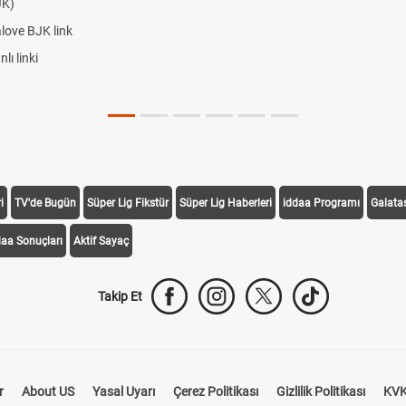
JK)
alove BJK link
ı linki
i
TV'de Bugün
Süper Lig Fikstür
Süper Lig Haberleri
iddaa Programı
Galata
daa Sonuçları
Aktif Sayaç
Takip Et
r
About US
Yasal Uyarı
Çerez Politikası
Gizlilik Politikası
KVK