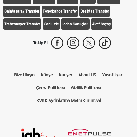
Galatasaray Transfer
Fenerbahçe Transfer
Beşiktaş Transfer
Trabzonspor Transfer
Canlı İzle
iddaa Sonuçları
Aktif Sayaç
Takip Et
Bize Ulaşın
Künye
Kariyer
About US
Yasal Uyarı
Çerez Politikası
Gizlilik Politikası
KVKK Aydınlatma Metni Kurumsal