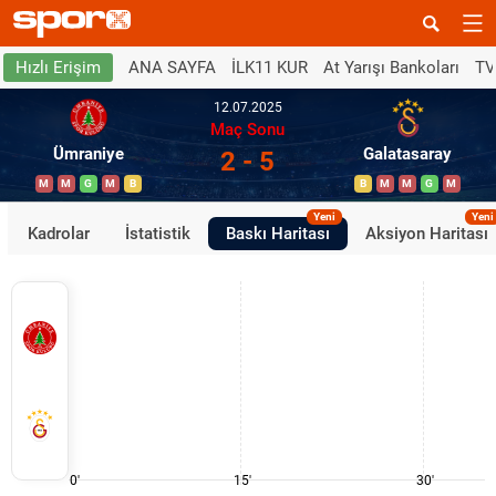
ANA SAYFA
İLK11 KUR
At Yarışı Bankoları
TV
Hızlı Erişim
12.07.2025
Maç Sonu
Ümraniye
Galatasaray
2 - 5
M
M
G
M
B
B
M
M
G
M
Yeni
Yeni
Kadrolar
İstatistik
Baskı Haritası
Aksiyon Haritası
0'
15'
30'