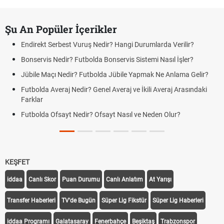
Şu An Popüler İçerikler
Endirekt Serbest Vuruş Nedir? Hangi Durumlarda Verilir?
Bonservis Nedir? Futbolda Bonservis Sistemi Nasıl İşler?
Jübile Maçı Nedir? Futbolda Jübile Yapmak Ne Anlama Gelir?
Futbolda Averaj Nedir? Genel Averaj ve İkili Averaj Arasındaki
Farklar
Futbolda Ofsayt Nedir? Ofsayt Nasıl ve Neden Olur?
KEŞFET
iddaa
Canlı Skor
Puan Durumu
Canlı Anlatım
At Yarışı
Transfer Haberleri
TV'de Bugün
Süper Lig Fikstür
Süper Lig Haberleri
iddaa Programı
Galatasaray
Fenerbahçe
Beşiktaş
Trabzonspor