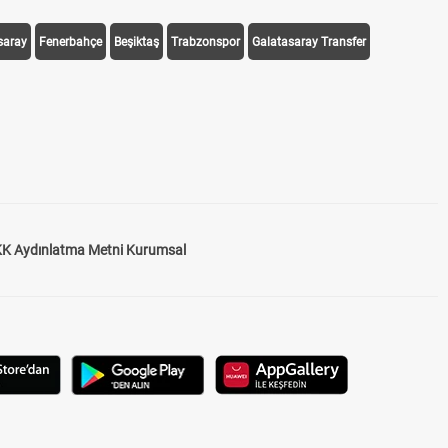
saray
Fenerbahçe
Beşiktaş
Trabzonspor
Galatasaray Transfer
K Aydınlatma Metni Kurumsal