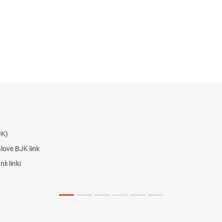
JK)
alove BJK link
ı linki