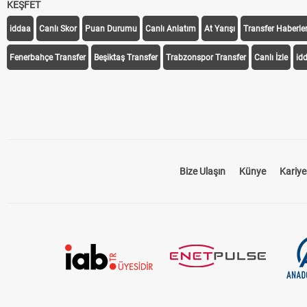
KEŞFET
iddaa
Canlı Skor
Puan Durumu
Canlı Anlatım
At Yarışı
Transfer Haberler
Fenerbahçe Transfer
Beşiktaş Transfer
Trabzonspor Transfer
Canlı İzle
id
Bize Ulaşın
Künye
Kariye