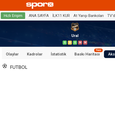
ANA SAYFA
İLK11 KUR
At Yarışı Bankoları
TV'
Hızlı Erişim
Ural
G
B
G
M
M
Yeni
Olaylar
Kadrolar
İstatistik
Baskı Haritası
Aks
FUTBOL