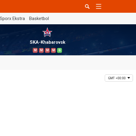
Sporx Ekstra
Basketbol
SKA-Khabarovsk
M
M
M
M
G
GMT +00:00