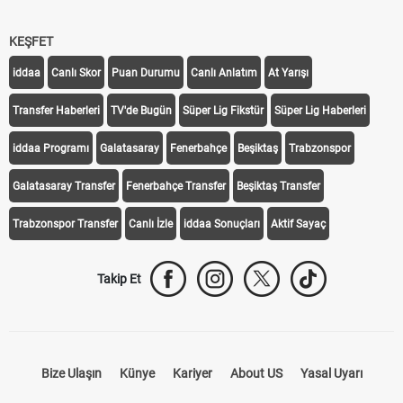
KEŞFET
iddaa
Canlı Skor
Puan Durumu
Canlı Anlatım
At Yarışı
Transfer Haberleri
TV'de Bugün
Süper Lig Fikstür
Süper Lig Haberleri
iddaa Programı
Galatasaray
Fenerbahçe
Beşiktaş
Trabzonspor
Galatasaray Transfer
Fenerbahçe Transfer
Beşiktaş Transfer
Trabzonspor Transfer
Canlı İzle
iddaa Sonuçları
Aktif Sayaç
Takip Et
Bize Ulaşın
Künye
Kariyer
About US
Yasal Uyarı