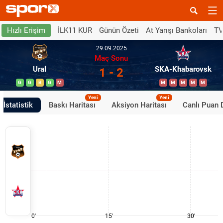
İLK11 KUR
Günün Özeti
At Yarışı Bankoları
TV
Hızlı Erişim
29.09.2025
Maç Sonu
Ural
SKA-Khabarovsk
1 - 2
G
G
B
G
M
M
M
M
M
M
Yeni
Yeni
İstatistik
Baskı Haritası
Aksiyon Haritası
Canlı Puan
0'
15'
30'