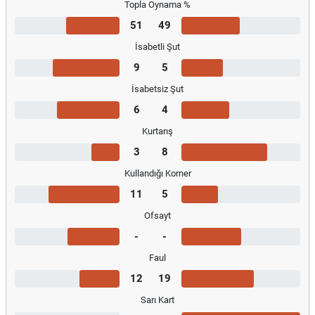
Topla Oynama %
51
49
İsabetli Şut
9
5
İsabetsiz Şut
6
4
Kurtarış
3
8
Kullandığı Korner
11
5
Ofsayt
-
-
Faul
12
19
Sarı Kart