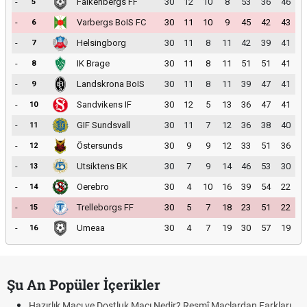
-
Falkenbergs FF
30
12
10
8
53
36
46
5
-
Varbergs BoIS FC
30
11
10
9
45
42
43
6
-
Helsingborg
30
11
8
11
42
39
41
7
-
IK Brage
30
11
8
11
51
51
41
8
-
Landskrona BoIS
30
11
8
11
39
47
41
9
-
Sandvikens IF
30
12
5
13
36
47
41
10
-
GIF Sundsvall
30
11
7
12
36
38
40
11
-
Östersunds
30
9
9
12
33
51
36
12
-
Utsiktens BK
30
7
9
14
46
53
30
13
-
Oerebro
30
4
10
16
39
54
22
14
-
Trelleborgs FF
30
5
7
18
23
51
22
15
-
Umeaa
30
4
7
19
30
57
19
16
Şu An Popüler İçerikler
Hazırlık Maçı ve Dostluk Maçı Nedir? Resmî Maçlardan Farkları