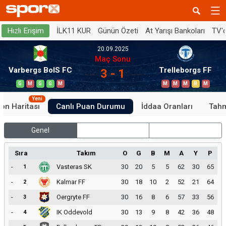
İLK11 KUR
Günün Özeti
At Yarışı Bankoları
TV'
Hızlı Erişim
20.09.2025
Maç Sonu
Varbergs BoIS FC
Trelleborgs FF
3 - 1
G
M
G
G
M
M
M
M
B
M
Yeni
on Haritası
Canlı Puan Durumu
İddaa Oranları
Tahm
Genel
İç Saha
Dış Saha
Sıra
Takım
O
G
B
M
A
Y
P
-
Vasteras SK
30
20
5
5
62
30
65
1
-
Kalmar FF
30
18
10
2
52
21
64
2
-
Oergryte FF
30
16
8
6
57
33
56
3
-
IK Oddevold
30
13
9
8
42
36
48
4