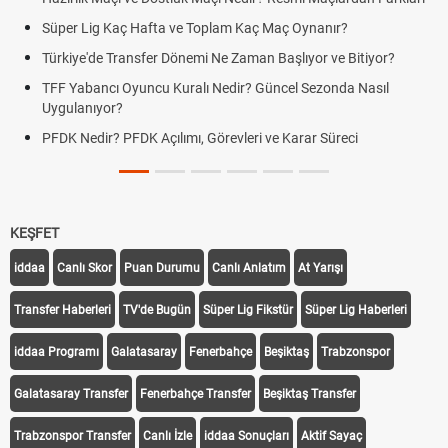
Süper Lig Kaç Hafta ve Toplam Kaç Maç Oynanır?
Türkiye'de Transfer Dönemi Ne Zaman Başlıyor ve Bitiyor?
TFF Yabancı Oyuncu Kuralı Nedir? Güncel Sezonda Nasıl
Uygulanıyor?
PFDK Nedir? PFDK Açılımı, Görevleri ve Karar Süreci
KEŞFET
iddaa
Canlı Skor
Puan Durumu
Canlı Anlatım
At Yarışı
Transfer Haberleri
TV'de Bugün
Süper Lig Fikstür
Süper Lig Haberleri
iddaa Programı
Galatasaray
Fenerbahçe
Beşiktaş
Trabzonspor
Galatasaray Transfer
Fenerbahçe Transfer
Beşiktaş Transfer
Trabzonspor Transfer
Canlı İzle
iddaa Sonuçları
Aktif Sayaç