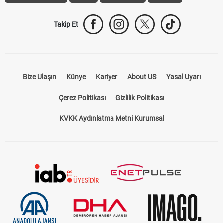
Takip Et
Bize Ulaşın
Künye
Kariyer
About US
Yasal Uyarı
Çerez Politikası
Gizlilik Politikası
KVKK Aydınlatma Metni Kurumsal